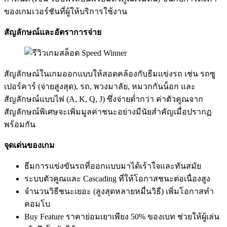
ของเกมเวอร์ชันที่ผู้ให้บริการใช้งาน
สัญลักษณ์และอัตราการจ่าย
สัญลักษณ์ในเกมออกแบบให้สอดคล้องกับธีมแข่งรถ เช่น รถซู
เปอร์คาร์ (จ่ายสูงสุด), รถ, พวงมาลัย, หมวกกันน็อก และ
สัญลักษณ์แบบไพ่ (A, K, Q, J) ซึ่งจ่ายต่ำกว่า ค่าตัวคูณจาก
สัญลักษณ์พิเศษจะเพิ่มมูลค่าชนะอย่างมีนัยสำคัญเมื่อปรากฏ
พร้อมกัน
จุดเด่นของเกม
ธีมการแข่งขันรถที่ออกแบบมาได้เร้าใจและทันสมัย
ระบบตัวคูณและ Cascading ที่ให้โอกาสชนะต่อเนื่องสูง
จำนวนวิธีชนะเยอะ (สูงสุดหลายหมื่นวิธี) เพิ่มโอกาสทำ
คอมโบ
Buy Feature ราคาย่อมเยาเพียง 50% ของเบท ช่วยให้ผู้เล่น