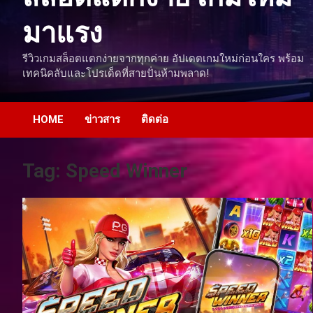
มาแรง
รีวิวเกมสล็อตแตกง่ายจากทุกค่าย อัปเดตเกมใหม่ก่อนใคร พร้อม
เทคนิคลับและโปรเด็ดที่สายปั่นห้ามพลาด!
HOME
ข่าวสาร
ติดต่อ
Tag:
Speed Winner