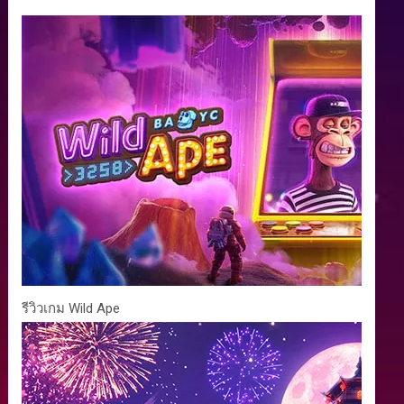
รีวิวเกม Wild Ape