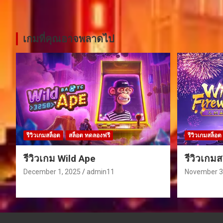
เกมที่คุณอาจพลาดไป
รีวิวเกมสล็อต
สล็อต ทดลองฟรี
รีวิวเกมสล็อต
รีวิวเกม Wild Ape
รีวิวเกม
December 1, 2025
admin11
November 3