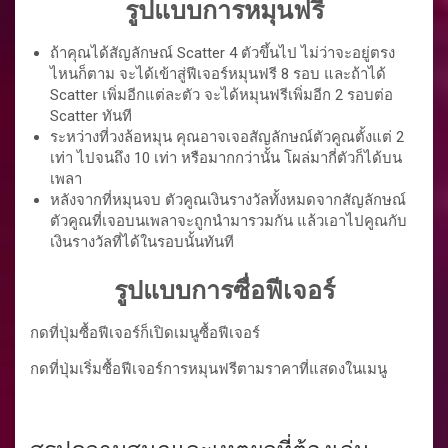
รูปแบบการหมุนฟรี
ถ้าคุณได้สัญลักษณ์ Scatter 4 ตัวขึ้นไป ไม่ว่าจะอยู่ตรง
ไหนก็ตาม จะได้เข้าสู่ฟีเจอร์หมุนฟรี 8 รอบ และถ้าได้
Scatter เพิ่มอีกแต่ละตัว จะได้หมุนฟรีเพิ่มอีก 2 รอบต่อ
Scatter ทันที
ระหว่างที่วงล้อหมุน คุณอาจเจอสัญลักษณ์ตัวคูณตั้งแต่ 2
เท่า ไปจนถึง 10 เท่า หรือมากกว่านั้น โผล่มากี่ตัวก็ได้บน
เพลา
หลังจากที่หมุนจบ ตัวคูณเงินรางวัลทั้งหมดจากสัญลักษณ์
ตัวคูณที่เจอบนเพลาจะถูกนำมารวมกัน แล้วเอาไปคูณกับ
เงินรางวัลที่ได้ในรอบนั้นทันที
รูปแบบการซื่อฟีเจอร์
กดที่ปุ่มซื้อฟีเจอร์ก็เปิดเมนูซื้อฟีเจอร์
กดที่ปุ่มเริ่มซื้อฟีเจอร์การหมุนฟรีตามราคาที่แสดงในเมนู