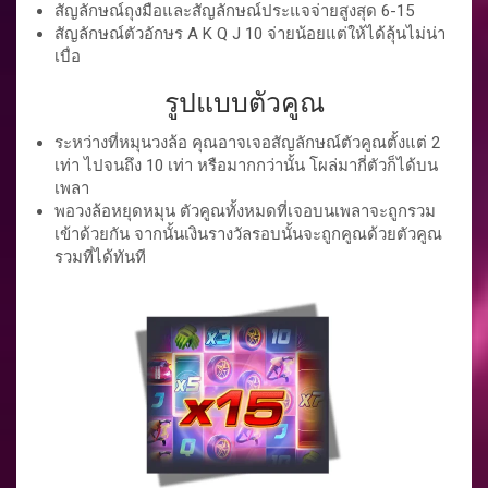
สัญลักษณ์ถุงมือและสัญลักษณ์ประแจจ่ายสูงสุด 6-15
สัญลักษณ์ตัวอักษร A K Q J 10 จ่ายน้อยแต่ให้ได้ลุ้นไม่น่า
เบื่อ
รูปแบบตัวคูณ
ระหว่างที่หมุนวงล้อ คุณอาจเจอสัญลักษณ์ตัวคูณตั้งแต่ 2
เท่า ไปจนถึง 10 เท่า หรือมากกว่านั้น โผล่มากี่ตัวก็ได้บน
เพลา
พอวงล้อหยุดหมุน ตัวคูณทั้งหมดที่เจอบนเพลาจะถูกรวม
เข้าด้วยกัน จากนั้นเงินรางวัลรอบนั้นจะถูกคูณด้วยตัวคูณ
รวมที่ได้ทันที