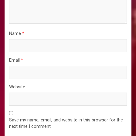
Name
*
Email
*
Website
Save my name, email, and website in this browser for the
next time I comment.