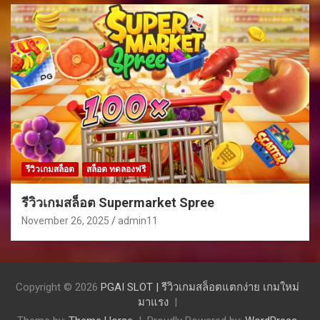
รีวิวเกมสล็อต
สล็อต ทดลองฟรี
รีวิวเกมสล็อต Supermarket Spree
November 26, 2025
admin11
Copyright © 2026
PGAI SLOT | รีวิวเกมสล็อตแตกง่าย เกมใหม่
มาแรง