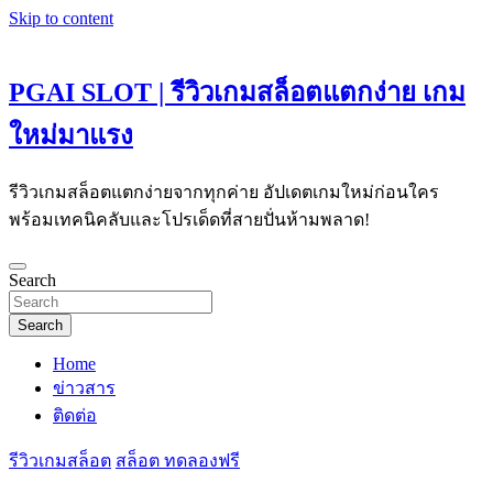
Skip to content
PGAI SLOT | รีวิวเกมสล็อตแตกง่าย เกม
ใหม่มาแรง
รีวิวเกมสล็อตแตกง่ายจากทุกค่าย อัปเดตเกมใหม่ก่อนใคร
พร้อมเทคนิคลับและโปรเด็ดที่สายปั่นห้ามพลาด!
Search
Search
Home
ข่าวสาร
ติดต่อ
รีวิวเกมสล็อต
สล็อต ทดลองฟรี