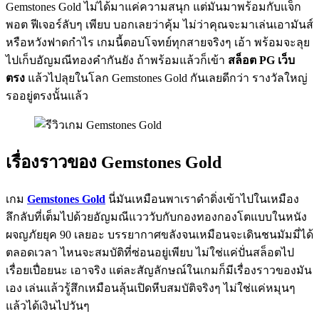
Gemstones Gold ไม่ได้มาแค่ความสนุก แต่มันมาพร้อมกับแจ็ก
พอต ฟีเจอร์ลับๆ เพียบ บอกเลยว่าคุ้ม ไม่ว่าคุณจะมาเล่นเอามันส์
หรือหวังฟาดกำไร เกมนี้ตอบโจทย์ทุกสายจริงๆ เอ้า พร้อมจะลุย
ไปเก็บอัญมณีทองคำกันยัง ถ้าพร้อมแล้วก็เข้า
สล็อต PG เว็บ
ตรง
แล้วไปลุยในโลก Gemstones Gold กันเลยดีกว่า รางวัลใหญ่
รออยู่ตรงนั้นแล้ว
เรื่องราวของ Gemstones Gold
เกม
Gemstones Gold
นี่มันเหมือนพาเราดำดิ่งเข้าไปในเหมือง
ลึกลับที่เต็มไปด้วยอัญมณีแวววับกับกองทองกองโตแบบในหนัง
ผจญภัยยุค 90 เลยอะ บรรยากาศขลังจนเหมือนจะเดินชนมัมมี่ได้
ตลอดเวลา ไหนจะสมบัติที่ซ่อนอยู่เพียบ ไม่ใช่แค่ปั่นสล็อตไป
เรื่อยเปื่อยนะ เอาจริง แต่ละสัญลักษณ์ในเกมก็มีเรื่องราวของมัน
เอง เล่นแล้วรู้สึกเหมือนลุ้นเปิดหีบสมบัติจริงๆ ไม่ใช่แค่หมุนๆ
แล้วได้เงินไปวันๆ