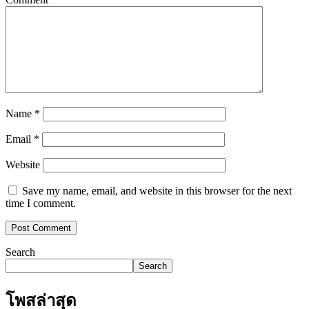
Name
*
Email
*
Website
Save my name, email, and website in this browser for the next
time I comment.
Search
Search
โพสล่าสุด