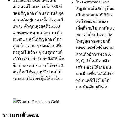
Gemstones Gold นี่คือเกม
ใน Gemstones Gold
สล็อตวิดีโอแบบวงล้อ 5×6 ที่
สัญลักษณ์หลัก ๆ ก็จะ
ผสมสัญลักษณ์กันสุดมันส์ จุด
เป็นพวกอัญมณีสีสัน
เด่นแม่งอยู่ตรงวงล้อตัวคูณนี่
สดใสเต็มจอ แต่ละ
แหละ ตัวคูณสูงสุดถึง x500
เม็ดก็จ่ายไม่เท่ากันนะ
เลยนะพอหมุนแต่ละรอบ ถ้า
ทองคำถือเป็นรางวัล
ดันชนะแล้วได้สัญลักษณ์ตัว
ใหญ่สุด รองลงมาก็
คูณ ก็จะค่อย ๆ ปลดล็อกเพิ่ม
เพชร แซฟไฟร์ มรกต
ตัวคูณไปเรื่อย ๆ จนสุดทางที่
ส่วนตัวอักษรพวก A,
x500 เจ๋งปะล่ะ! แล้วยังมีทีเด็ด
K, Q, J ก็เหมือนตัว
อีก ถ้าสะสม Scatter ได้ครบ 3
เสริม ช่วยให้เกมมัน
อัน ก็จะได้หมุนฟรีไปเลย 10
ต่อเนื่องขึ้น ไม่ได้จ่าย
รอบแบบไม่ต้องลุ้นให้เหนื่อย
หนักแต่ก็มีไว้ไม่ให้
เกมมันเงียบเกินไป
รูปแบบตัวคูณ