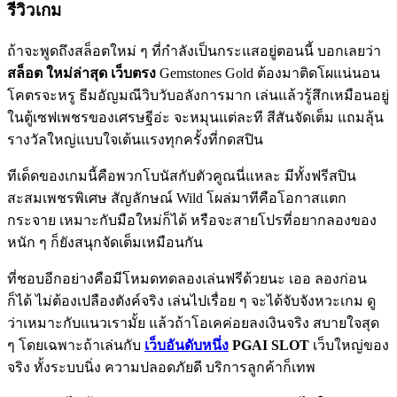
รีวิวเกม
ถ้าจะพูดถึงสล็อตใหม่ ๆ ที่กำลังเป็นกระแสอยู่ตอนนี้ บอกเลยว่า
สล็อต ใหม่ล่าสุด เว็บตรง
Gemstones Gold ต้องมาติดโผแน่นอน
โคตรจะหรู ธีมอัญมณีวิบวับอลังการมาก เล่นแล้วรู้สึกเหมือนอยู่
ในตู้เซฟเพชรของเศรษฐีอ่ะ จะหมุนแต่ละที สีสันจัดเต็ม แถมลุ้น
รางวัลใหญ่แบบใจเต้นแรงทุกครั้งที่กดสปิน
ทีเด็ดของเกมนี้คือพวกโบนัสกับตัวคูณนี่แหละ มีทั้งฟรีสปิน
สะสมเพชรพิเศษ สัญลักษณ์ Wild โผล่มาทีคือโอกาสแตก
กระจาย เหมาะกับมือใหม่ก็ได้ หรือจะสายโปรที่อยากลองของ
หนัก ๆ ก็ยังสนุกจัดเต็มเหมือนกัน
ที่ชอบอีกอย่างคือมีโหมดทดลองเล่นฟรีด้วยนะ เออ ลองก่อน
ก็ได้ ไม่ต้องเปลืองตังค์จริง เล่นไปเรื่อย ๆ จะได้จับจังหวะเกม ดู
ว่าเหมาะกับแนวเรามั้ย แล้วถ้าโอเคค่อยลงเงินจริง สบายใจสุด
ๆ โดยเฉพาะถ้าเล่นกับ
เว็บอันดับหนึ่ง
PGAI SLOT
เว็บใหญ่ของ
จริง ทั้งระบบนิ่ง ความปลอดภัยดี บริการลูกค้าก็เทพ