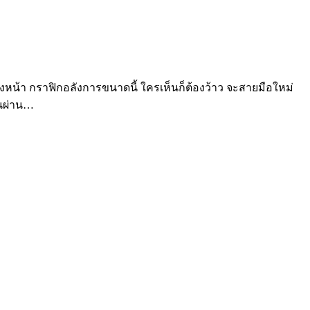
รงหน้า กราฟิกอลังการขนาดนี้ ใครเห็นก็ต้องว้าว จะสายมือใหม่
่นผ่าน…