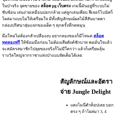
ในป่าจริง จุดขายของ
สล็อต pg เว็บตรง
เกมนี้มันอยู่ที่ระบบไม่
ซับซ้อน เล่นง่ายเหมือนปอกกล้วย แต่ลูกเล่นเพียบ ฟีเจอร์โบนัสก็
โผล่มาแบบไม่ให้เตรียมใจ มีทั้งสัญลักษณ์ผลไม้สีสันบาดตา
กล่องปริศนาสุ่มแจกของเด็ด ๆ ทุกครั้งที่กดหมุน
มือใหม่ไม่ต้องกลัวเปลืองงบ อยากลองของก็มีโหมด
สล็อต
ทดลองฟรี
ให้ซ้อมมือก่อน ไม่ต้องเสียตังค์ซักบาท พอมั่นใจแล้ว
จะสมัครสมาชิกไปลุยของจริงก็ไม่มีใครว่า แล้วก็เตรียมลุ้น
รางวัลใหญ่จากราชาแห่งป่าแบบจัดเต็มได้เลย
สัญลักษณ์และอัตรา
จ่าย Jungle Delight
แตงโมนี่ตัวท็อปเลย บอก
ตรง ๆ ถ้าโผล่มา 3, 4