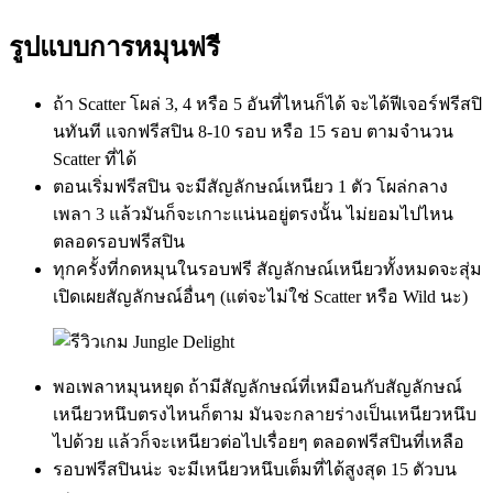
รูปแบบการหมุนฟรี
ถ้า Scatter โผล่ 3, 4 หรือ 5 อันที่ไหนก็ได้ จะได้ฟีเจอร์ฟรีสปิ
นทันที แจกฟรีสปิน 8-10 รอบ หรือ 15 รอบ ตามจำนวน
Scatter ที่ได้
ตอนเริ่มฟรีสปิน จะมีสัญลักษณ์เหนียว 1 ตัว โผล่กลาง
เพลา 3 แล้วมันก็จะเกาะแน่นอยู่ตรงนั้น ไม่ยอมไปไหน
ตลอดรอบฟรีสปิน
ทุกครั้งที่กดหมุนในรอบฟรี สัญลักษณ์เหนียวทั้งหมดจะสุ่ม
เปิดเผยสัญลักษณ์อื่นๆ (แต่จะไม่ใช่ Scatter หรือ Wild นะ)
พอเพลาหมุนหยุด ถ้ามีสัญลักษณ์ที่เหมือนกับสัญลักษณ์
เหนียวหนึบตรงไหนก็ตาม มันจะกลายร่างเป็นเหนียวหนึบ
ไปด้วย แล้วก็จะเหนียวต่อไปเรื่อยๆ ตลอดฟรีสปินที่เหลือ
รอบฟรีสปินน่ะ จะมีเหนียวหนึบเต็มที่ได้สูงสุด 15 ตัวบน