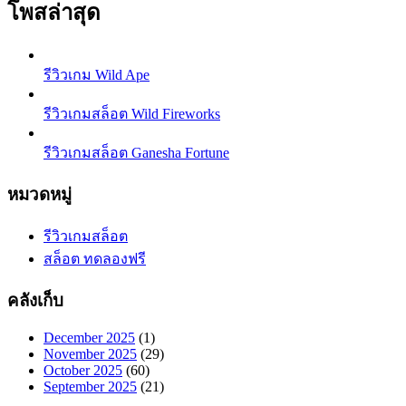
โพสล่าสุด
รีวิวเกม Wild Ape
รีวิวเกมสล็อต Wild Fireworks
รีวิวเกมสล็อต Ganesha Fortune
หมวดหมู่
รีวิวเกมสล็อต
สล็อต ทดลองฟรี
คลังเก็บ
December 2025
(1)
November 2025
(29)
October 2025
(60)
September 2025
(21)