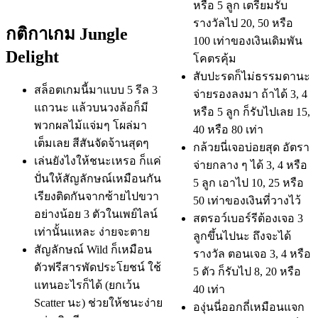
หรือ 5 ลูก เตรียมรับ
รางวัลไป 20, 50 หรือ
กติกาเกม Jungle
100 เท่าของเงินเดิมพัน
Delight
โคตรคุ้ม
สับปะรดก็ไม่ธรรมดานะ
สล็อตเกมนี้มาแบบ 5 รีล 3
จ่ายรองลงมา ถ้าได้ 3, 4
แถวนะ แล้วบนวงล้อก็มี
หรือ 5 ลูก ก็รับไปเลย 15,
พวกผลไม้แจ่มๆ โผล่มา
40 หรือ 80 เท่า
เต็มเลย สีสันจัดจ้านสุดๆ
กล้วยนี่เจอบ่อยสุด อัตรา
เล่นยังไงให้ชนะเหรอ ก็แค่
จ่ายกลาง ๆ ได้ 3, 4 หรือ
ปั่นให้สัญลักษณ์เหมือนกัน
5 ลูก เอาไป 10, 25 หรือ
เรียงติดกันจากซ้ายไปขวา
50 เท่าของเงินที่วางไว้
อย่างน้อย 3 ตัวในเพย์ไลน์
สตรอว์เบอร์รีต้องเจอ 3
เท่านั้นแหละ ง่ายจะตาย
ลูกขึ้นไปนะ ถึงจะได้
สัญลักษณ์ Wild ก็เหมือน
รางวัล ตอนเจอ 3, 4 หรือ
ตัวฟรีสารพัดประโยชน์ ใช้
5 ตัว ก็รับไป 8, 20 หรือ
แทนอะไรก็ได้ (ยกเว้น
40 เท่า
Scatter นะ) ช่วยให้ชนะง่าย
องุ่นนี่ออกถี่เหมือนแจก