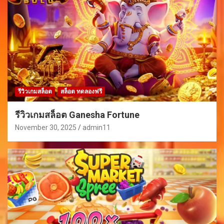
รีวิวเกมสล็อต
สล็อต ทดลองฟรี
รีวิวเกมสล็อต Ganesha Fortune
November 30, 2025
admin11