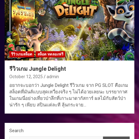
รีวิวเกมสล็อต
สล็อต ทดลองฟรี
รีวิวเกม Jungle Delight
October 12, 2025
admin
อยากจะบอกว่า Jungle Delight รีวิวเกม จาก PG SLOT คือเกม
สล็อตที่มันส์แบบสุดเหวี่ยงจริง ๆ ไม่ได้อวยเลยนะ บรรยากาศ
ในเกมนี่อย่างเที่ยวป่าลึกที่เกาะมาดากัสการ์ ผลไม้กับสัตว์ป่า
น่ารัก ๆ เพียบ สปินแต่ละที ลุ้นกระจาย…
Search