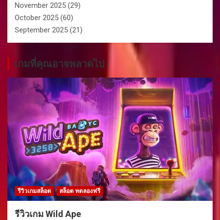
November 2025
(29)
October 2025
(60)
September 2025
(21)
เกมที่คุณอาจพลาดไป
รีวิวเกมสล็อต
สล็อต ทดลองฟรี
รีวิวเกม Wild Ape