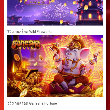
รีวิวเกมสล็อต Wild Fireworks
รีวิวเกมสล็อต Ganesha Fortune