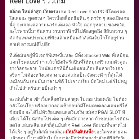
Reel Love รีวิวเกม
สล็อต ใหม่ล่าสุด เว็บตรง
เกม Reel Love จาก PG นี่โคตรสด
ใสเลยอะ พูดตรง ๆ ใครเบื่อสล็อตธีมหิน ๆ ดาร์ก ๆ ลองเปิดเกม
นี้ดู จะเจอแต่ความน่ารักเต็มจอ หัวใจ ดอกกุหลาบ ของขวัญ
อะไรพวกนี้มากันครบ งานกราฟิกนี่ไม่ต้องพูดถึง สีสันหวาน ๆ
ตัดกับเพลงประกอบที่ฟังแล้วเหมือนกำลังนั่งจิบโกโก้อยู่ร้าน
คาเฟ่ อารมณ์ดีไปอีก
ทีเด็ดมันอยู่ที่ฟีเจอร์พิเศษนี่แหละ มีทั้ง Stacked Wild ที่เหมือน
แจกโชคแบบรัว ๆ แล้วก็ยังมีฟรีสปินที่ให้หมุนฟรี แถมตัวคูณ
รางวัลกระจาย โบนัสแตกทีนี่ตื่นเต้นจนเกือบลืมหายใจ เอา
จริง ๆ ไม่ต้องหวังแต่ดวง ขอแค่เล่นเป็น จังหวะดี ๆ ก็ลุ้นได้
เหมือนกัน เกมมันบาลานซ์ดี ไม่เอาเปรียบมือใหม่ แต่ก็ไม่หมู
เกินไปสำหรับสายปั่นเก๋า ๆ
จะเล่นก็ง่าย เข้าเว็บสล็อตใหม่ล่าสุด ไปเลย ปลอดภัย ไม่ต้อง
กลัวโดนโกง หรืออยากลองเชิงก่อนก็มีโหมดทดลองเล่นฟรีให้
ซ้อมมือ จะได้ไม่หัวร้อนตอนลงเงินจริง สมัคร PGAI SLOT ที
เดียว ได้โบนัสกับโปรเด็ด ๆ เพิ่มอีกต่างหาก ถ้าชอบอะไรที่มัน
สดใส เล่นเพลิน แล้วก็ลุ้นมันส์ ๆ Reel Love คือเกมที่พลาดไม่
ได้จริง ๆ อยู่ในลิสต์เกมสล็อต
เว็บอันดับหนึ่ง
ของใครหลายคน
แล้วตอนนี้ บางทีปั่นไปปั่นมายังนึกว่าตัวเองกำลังดูซีรีส์รักวัย