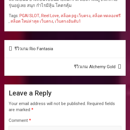
รุ่นอยู่เลย สนุก กำไรมีลุ้น โคตรคุ้ม
Tags:
PGAI SLOT
,
Reel Love
,
สล็อต pg เว็บตรง
,
สล็อต ทดลองฟรี
,
สล็อต ใหม่ล่าสุด เว็บตรง
,
เว็บตรงอันดับ1
Post
รีวิวเกม Rio Fantasia
navigation
รีวิวเกม Alchemy Gold
Leave a Reply
Your email address will not be published.
Required fields
are marked
*
Comment
*