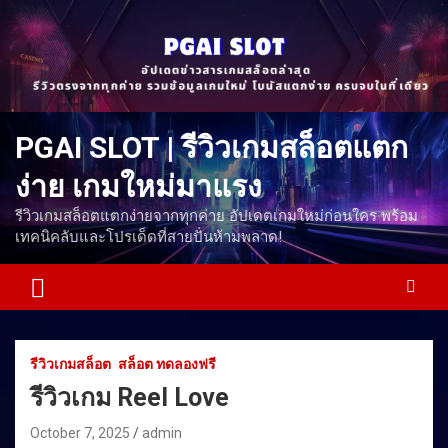
Skip
to
content
PGAI SLOT | รีวิวเกมสล็อตแตก
ง่าย เกมใหม่มาแรง
รีวิวเกมสล็อตแตกง่ายจากทุกค่าย อัปเดตเกมใหม่ก่อนใคร พร้อม
เทคนิคลับและโปรเด็ดที่สายปั่นห้ามพลาด!
รีวิวเกมสล็อต
สล็อต ทดลองฟรี
รีวิวเกม Reel Love
October 7, 2025
admin