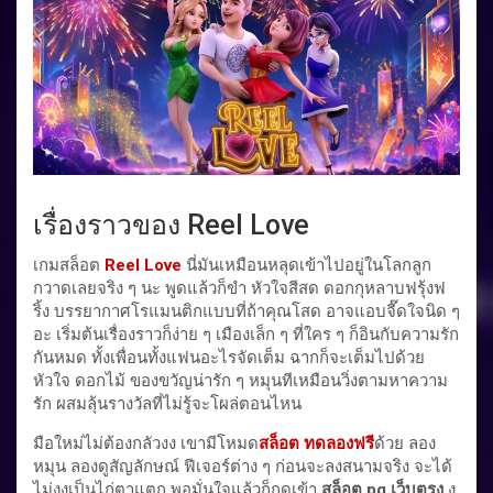
เรื่องราวของ Reel Love
เกมสล็อต
Reel Love
นี่มันเหมือนหลุดเข้าไปอยู่ในโลกลูก
กวาดเลยจริง ๆ นะ พูดแล้วก็ขำ หัวใจสีสด ดอกกุหลาบฟรุ้งฟ
ริ้ง บรรยากาศโรแมนติกแบบที่ถ้าคุณโสด อาจแอบจี๊ดใจนิด ๆ
อะ เริ่มต้นเรื่องราวก็ง่าย ๆ เมืองเล็ก ๆ ที่ใคร ๆ ก็อินกับความรัก
กันหมด ทั้งเพื่อนทั้งแฟนอะไรจัดเต็ม ฉากก็จะเต็มไปด้วย
หัวใจ ดอกไม้ ของขวัญน่ารัก ๆ หมุนทีเหมือนวิ่งตามหาความ
รัก ผสมลุ้นรางวัลที่ไม่รู้จะโผล่ตอนไหน
มือใหม่ไม่ต้องกลัวงง เขามีโหมด
สล็อต ทดลองฟรี
ด้วย ลอง
หมุน ลองดูสัญลักษณ์ ฟีเจอร์ต่าง ๆ ก่อนจะลงสนามจริง จะได้
ไม่งงเป็นไก่ตาแตก พอมั่นใจแล้วก็กดเข้า
สล็อต pg เว็บตรง
ง