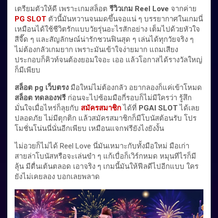
เตรียมตัวให้ดี เพราะเกมสล็อต
รีวิวเกม Reel Love
จากค่าย
PG
SLOT
ตัวนี้มันหวานจนมดขึ้นจอแน่ ๆ บรรยากาศในเกมนี่
เหมือนได้ใช้ชีวิตรักแบบวัยรุ่นอะไรสักอย่าง เต็มไปด้วยหัวใจ
สีจี๊ด ๆ และสัญลักษณ์น่ารักชวนฟินสุด ๆ เล่นได้ทุกวัยจริง ๆ
ไม่ต้องกลัวเกมยาก เพราะมันเข้าใจง่ายมาก แถมเสียง
ประกอบก็คิวท์จนต้องยอมใจอะ เออ แล้วโอกาสได้รางวัลใหญ่
ก็มีเพียบ
สล็อต pg เว็บตรง
มือใหม่ไม่ต้องกลัว อยากลองก็แค่เข้าโหมด
สล็อต ทดลองฟรี
ก่อนจะไปซ้อมมือกี่รอบก็ไม่มีใครว่า รู้สึก
มั่นใจเมื่อไหร่ก็ลุยกับ
สมัครสมาชิก
ได้ที่
PGAI SLOT
ได้เลย
ปลอดภัย ไม่มีตุกติก แล้วสมัครสมาชิกก็มีโบนัสต้อนรับ โปร
โมชั่นโน่นนี่นั่นอีกเพียบ เหมือนแจกฟรียังไงยังงั้น
ไม่อวยก็ไม่ได้ Reel Love นี่มันเหมาะกับทั้งมือใหม่ มือเก่า
สายล่าโบนัสหรือจะเล่นขำ ๆ แก้เบื่อก็เวิร์กหมด หมุนทีไรก็มี
ลุ้น มีตื่นเต้นตลอด เอาจริง ๆ เกมนี้มันให้ฟีลดีไปอีกแบบ ใคร
ยังไม่เคยลอง บอกเลยพลาด