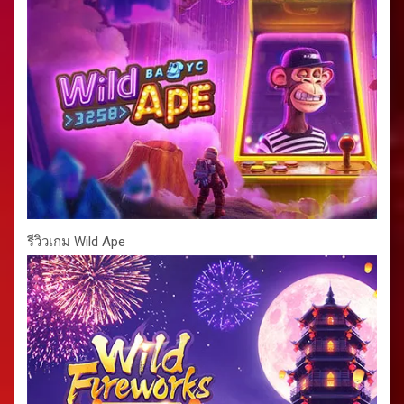
รีวิวเกม Wild Ape