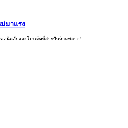
หม่มาแรง
เทคนิคลับและโปรเด็ดที่สายปั่นห้ามพลาด!