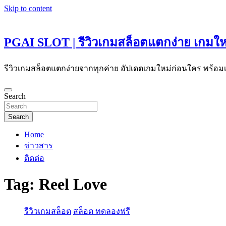
Skip to content
PGAI SLOT | รีวิวเกมสล็อตแตกง่าย เกมใ
รีวิวเกมสล็อตแตกง่ายจากทุกค่าย อัปเดตเกมใหม่ก่อนใคร พร้อม
Search
Search
Home
ข่าวสาร
ติดต่อ
Tag:
Reel Love
รีวิวเกมสล็อต
สล็อต ทดลองฟรี