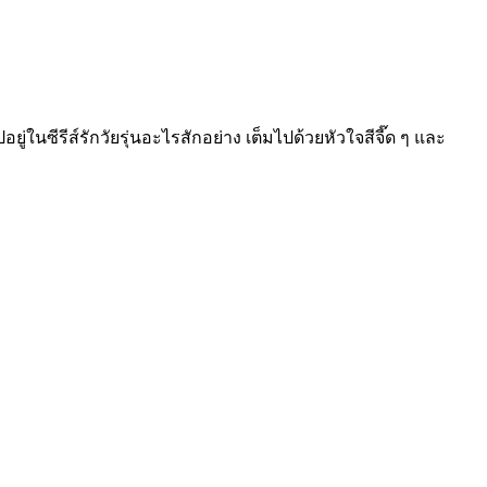
ในซีรีส์รักวัยรุ่นอะไรสักอย่าง เต็มไปด้วยหัวใจสีจี๊ด ๆ และ