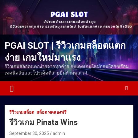
Skip
to
content
PGAI SLOT | รีวิวเกมสล็อตแตก
ง่าย เกมใหม่มาแรง
รีวิวเกมสล็อตแตกง่ายจากทุกค่าย อัปเดตเกมใหม่ก่อนใคร พร้อม
เทคนิคลับและโปรเด็ดที่สายปั่นห้ามพลาด!
รีวิวเกมสล็อต
สล็อต ทดลองฟรี
รีวิวเกม Pinata Wins
September 30, 2025
admin