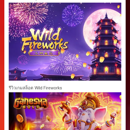
รีวิวเกมสล็อต Wild Fireworks