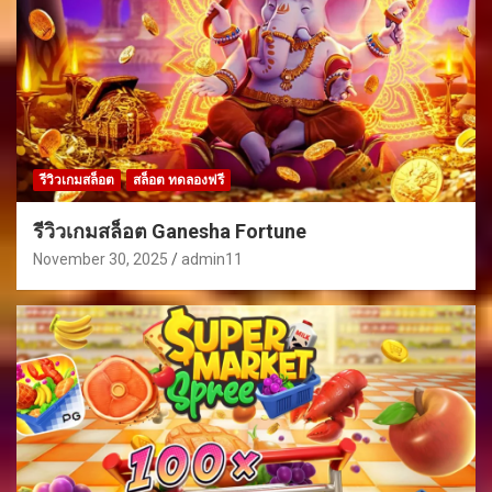
รีวิวเกมสล็อต
สล็อต ทดลองฟรี
รีวิวเกมสล็อต Ganesha Fortune
November 30, 2025
admin11