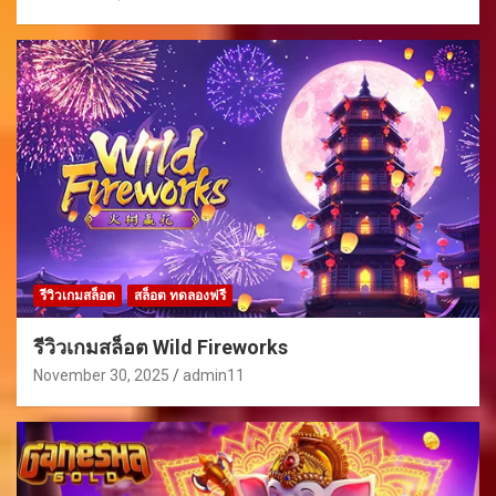
รีวิวเกมสล็อต
สล็อต ทดลองฟรี
รีวิวเกมสล็อต Wild Fireworks
November 30, 2025
admin11