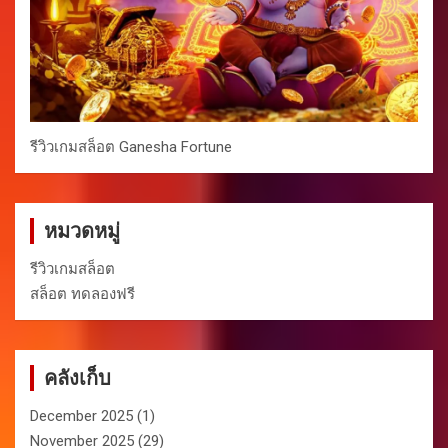
รีวิวเกมสล็อต Ganesha Fortune
หมวดหมู่
รีวิวเกมสล็อต
สล็อต ทดลองฟรี
คลังเก็บ
December 2025
(1)
November 2025
(29)