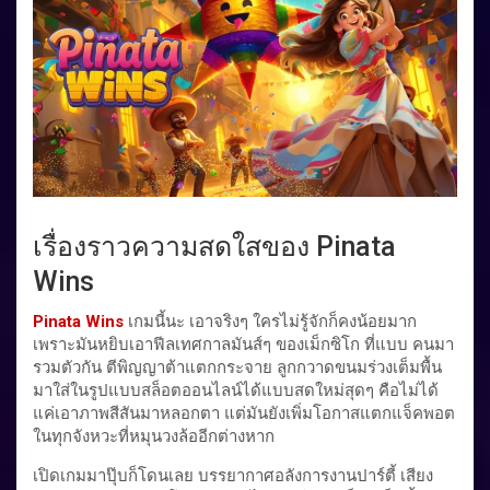
เรื่องราวความสดใสของ Pinata
Wins
Pinata Wins
เกมนี้นะ เอาจริงๆ ใครไม่รู้จักก็คงน้อยมาก
เพราะมันหยิบเอาฟีลเทศกาลมันส์ๆ ของเม็กซิโก ที่แบบ คนมา
รวมตัวกัน ตีพิญญาต้าแตกกระจาย ลูกกวาดขนมร่วงเต็มพื้น
มาใส่ในรูปแบบสล็อตออนไลน์ได้แบบสดใหม่สุดๆ คือไม่ได้
แค่เอาภาพสีสันมาหลอกตา แต่มันยังเพิ่มโอกาสแตกแจ็คพอต
ในทุกจังหวะที่หมุนวงล้ออีกต่างหาก
เปิดเกมมาปุ๊บก็โดนเลย บรรยากาศอลังการงานปาร์ตี้ เสียง