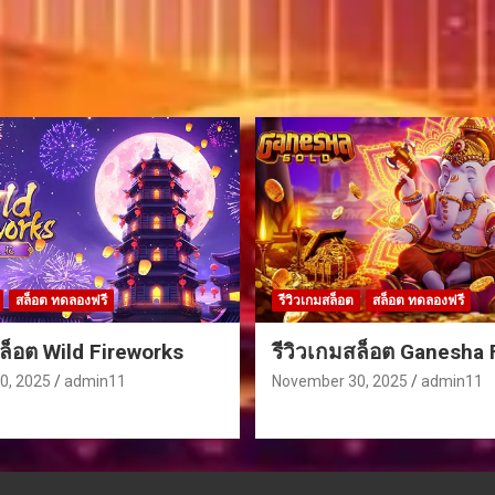
สล็อต ทดลองฟรี
รีวิวเกมสล็อต
สล็อต ทดลองฟรี
สล็อต Wild Fireworks
รีวิวเกมสล็อต Ganesha 
0, 2025
admin11
November 30, 2025
admin11