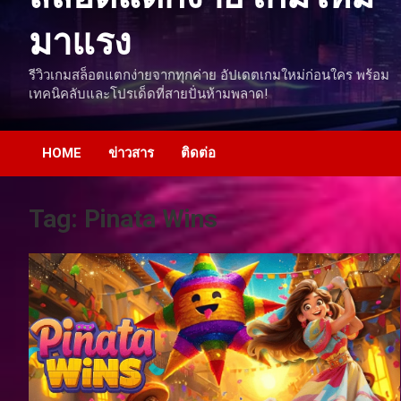
มาแรง
รีวิวเกมสล็อตแตกง่ายจากทุกค่าย อัปเดตเกมใหม่ก่อนใคร พร้อม
เทคนิคลับและโปรเด็ดที่สายปั่นห้ามพลาด!
HOME
ข่าวสาร
ติดต่อ
Tag:
Pinata Wins