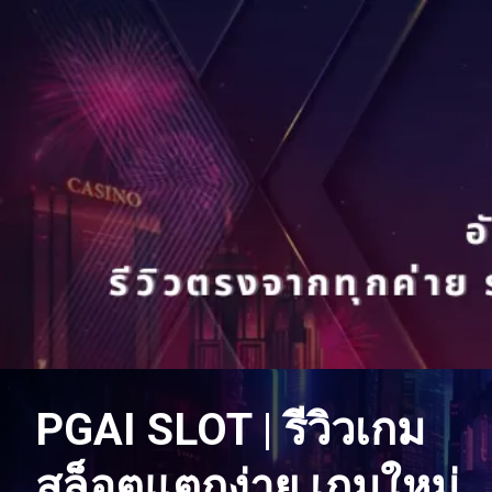
Skip
to
content
PGAI SLOT | รีวิวเกม
สล็อตแตกง่าย เกมใหม่