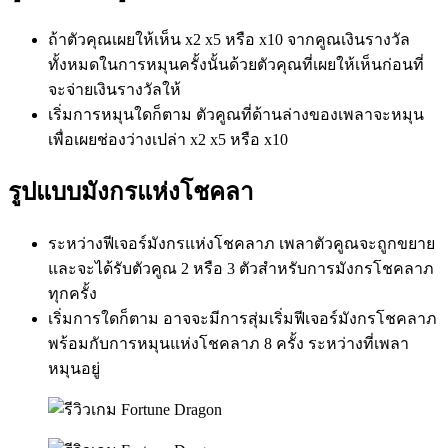
ถ้าตัวคุณเผยให้เห็น x2 x5 หรือ x10 จากคูณเงินรางวัล
ทั้งหมดในการหมุนครั้งนั้นด้วยตัวคุณที่เผยให้เห็นก่อนที่
จะจ่ายเงินรางวัลให้
เริ่มการหมุนใดก็ตาม ตัวคูณที่ด้านล่างของเพลาจะหมุน
เพื่อเผยช่องว่างเปล่า x2 x5 หรือ x10
รูปแบบมังกรแห่งโชคลา
ระหว่างฟีเจอร์มังกรแห่งโชคลาภ เพลาตัวคูณจะถูกขยาย
และจะได้รับตัวคูณ 2 หรือ 3 ตัวสำหรับการมังกรโชคลาภ
ทุกครั้ง
เริ่มการใดก็ตาม อาจจะมีการสุ่มเริ่มฟีเจอร์มังกรโชคลาภ
พร้อมกับการหมุนแห่งโชคลาภ 8 ครั้ง ระหว่างที่เพลา
หมุนอยู่