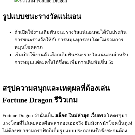
รูปแบบชนะรางวัลแน่นอน
ถ้าเปิดใช้งานเดิมพันชนะรางวัลแน่นอนจะได้รับประกัน
การชนะรางวัลให้กับการหมุนทุกรอบ โดยไม่รวมการ
หมุนโชคลาภ
เริ่มเปิดใช้งานตัวเลือกเดิมพันชนะรางวัลแน่นอนสำหรับ
การหมุนแต่ละครั้งได้ซึ่งจะเพิ่มการเดิมพันขึ้น 5x
สรุปความสนุกและเหตุผลที่ต้องเล่น
Fortune Dragon รีวิวเกม
Fortune Dragon ว่านั่นเป็น
สล็อต ใหม่ล่าสุด เว็บตรง
โคตรๆมา
แรงโดยที่ไม่เคยลองคือพลาดอะเออจริง ธีมมังกรนำโชคนั้นดูเท่
ไม่ต้องพยายามกราฟิกก็เต็มรูปแบบประกอบหรือฟังซะจนต้อง