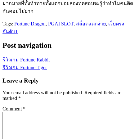
มากมายที่ทั้งท้าทายทั้งแตกบ่อยลองทดสอบจะรู้ว่าทำไมคนติด
กันคอมไม่ยาก
Tags:
Fortune Dragon
,
PGAI SLOT
,
สล็อตแตกง่าย
,
เว็บตรง
อันดับ1
Post navigation
รีวิวเกม Fortune Rabbit
รีวิวเกม Fortune Tiger
Leave a Reply
Your email address will not be published.
Required fields are
marked
*
Comment
*