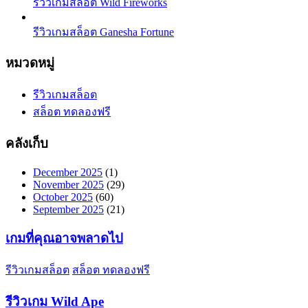
รีวิวเกมสล็อต Wild Fireworks
รีวิวเกมสล็อต Ganesha Fortune
หมวดหมู่
รีวิวเกมสล็อต
สล็อต ทดลองฟรี
คลังเก็บ
December 2025
(1)
November 2025
(29)
October 2025
(60)
September 2025
(21)
เกมที่คุณอาจพลาดไป
รีวิวเกมสล็อต
สล็อต ทดลองฟรี
รีวิวเกม Wild Ape