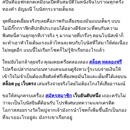
สปินทีออฟกดกดเหมือนเปิดหีบสมบัติในหนังจีนโบราณทุกครั้ง
ทองคำ อัญมณี โบนัสกระจายเต็มจอ
จุดที่ยอดเยี่ยมจริงๆเลยคือภาพกับเสียงของมันแบบเต็มๆ แบบ
ไม่มีกั๊กกราฟิกดีปกติประกอบได้อย่างดีจังหวะที่พบกับความ
พิเศษนี่คานลุกทุกทีเร่าจริง ๆ มากมายที่เกร๊งๆ ตอนโบนัสเข้าก็
จะทำเอาหัวใจเต้นแรงแล้วไหนจะพบกับโบนัสที่ใส่มาให้ต่อเนื่อง
ไม่หยุดอีก แบบนี้ไม่เรียกโชคก็ไม่รู้จักเรียกอะไรแล้ว
ใหม่ยังไม่กล้าลุยจริง คุณเคยเครียดลองลอง
สล็อต ทดลองฟรี
ไปหรือเปล่าก่อนก่อนทางแคนนอนดูจังหวะรู้ระบบจ่ายเงินให้
เข้าใจไม่จำเป็นต้องเสียตังค์ฟรีเพียงพอมั่นใจและเต็มที่ได้เลยบน
สล็อต pg เว็บตรง
เล่นจริงจ่ายจริงโดยไม่ต้องโกงให้เสียอารมณ์
ขอให้สนุกครบเครื่อง
สมัครสมาชิก
เว็บอันดับหนึ่ง
เถอะครับไม่
ว่าจะเป็นโบนัสยินดีต้อนรับ โปรพิเศษบทความแจกเครดิต
โอกาสสอยรางวัลใหญ่จากเจ้ามังกรนำโชคก็เพิ่มขึ้นอีกเป็นกอง
ที่จะรออะไรอยู่ล่ะ มังกรเขาเรียกอยู่