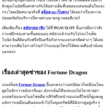
ทุกซอกทุกมุมก็ยังเข้าใจเข้าใจถึงความสามารถพิเศษหรือพวก
ตัวคูณโบนัสที่แตกต่างกันได้อย่างเต็มที่เลยลองเล่นจนมั่นใจและ
กระโดดเปิดสนามจริงที่
สล็อต pg เว็บตรง
ได้เลยว่าเรื่องความ
ปลอดภัยกับบริการนี่หายห่วงมาตรฐานพอดีเว่อร์
เพิ่มเติมเรื่อง
สมัครสมาชิก
ได้ที่
PGAI SLOT
นั้นง่ายยิ่งกว่าสั่ง
กาแฟอีกสองสามขั้นตอนเอง สมัครแล้วรอรับโปรอะไรเด็ด
โบนัส ยินดีต้อนรับฟรีสปินหรือกิจกรรมแจกเครดิตต่าง ๆ ได้เลย
สามารถเพิ่มโอกาสโกยกำไรแบบจุกใครก็ได้พลาดคือเอ้าท์เลย
บอกตรง
เรื่องเล่าสุดซ่าของ Fortune Dragon
เกมสล็อต
Fortune Dragon
นี้บอกตรงว่าแค่เปิดมาก็เหมือนโดน
ดูดในจักรวาลมังกรจีนอะ มังกรนั่นก็คือเท่แบบไม่ไหวสายตา
แบบพร้อมจะขโมยโชคดีมาเสิร์ฟถึงหน้าจอแถมดีไซน์ก็ดูแพงดู
อลังการเหมือนเดินหลงเข้าไปในขุมทรัพย์ที่มีมังกรดูอยู่จริง ๆ