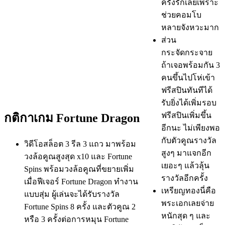
ครั้งรักเลยเพราะ
ช่วยคอมโบ
หลายจังหวะมาก
ส่วน
กระจัดกระจาย
ถ้าเจอพร้อมกัน 3
คนขึ้นไปโห่เข้า
ฟรีสปินทันทีได้
รับยิ่งได้เพิ่มรอบ
ฟรีสปินเพิ่มขึ้น
กติกาเกม Fortune Dragon
อีกนะ ไม่เพียงพอ
กับตัวคูณรางวัล
วิดีโอสล็อต 3 รีล 3 แถว มาพร้อม
สูงๆ มาแจกอีก
วงล้อคูณสูงสุด x10 และ Fortune
เยอะๆ แล้วลุ้น
Spins พร้อมวงล้อคูณที่ขยายเพิ่ม
รางวัลอีกครั้ง
เมื่อฟีเจอร์ Fortune Dragon ทำงาน
เหรียญทองนี่คือ
แบบสุ่ม ผู้เล่นจะได้รับรางวัล
พระเอกเลยจ่าย
Fortune Spins 8 ครั้ง และตัวคูณ 2
หนักสุด ๆ และ
หรือ 3 ครั้งต่อการหมุน Fortune