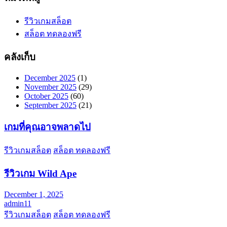
รีวิวเกมสล็อต
สล็อต ทดลองฟรี
คลังเก็บ
December 2025
(1)
November 2025
(29)
October 2025
(60)
September 2025
(21)
เกมที่คุณอาจพลาดไป
รีวิวเกมสล็อต
สล็อต ทดลองฟรี
รีวิวเกม Wild Ape
December 1, 2025
admin11
รีวิวเกมสล็อต
สล็อต ทดลองฟรี