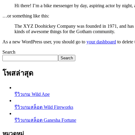
Hi there! I’m a bike messenger by day, aspiring actor by night, 
…or something like this:
The XYZ Doohickey Company was founded in 1971, and has been
kinds of awesome things for the Gotham community.
As a new WordPress user, you should go to
your dashboard
to delete
Search
Search
โพสล่าสุด
รีวิวเกม Wild Ape
รีวิวเกมสล็อต Wild Fireworks
รีวิวเกมสล็อต Ganesha Fortune
หมวดหมู่