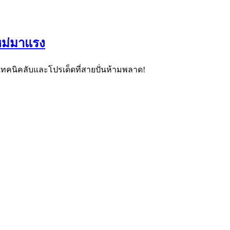
หม่มาแรง
เทคนิคลับและโปรเด็ดที่สายปั่นห้ามพลาด!