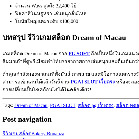
จำนวน Ways สูงถึง 32,400 วิธี
ฟีลคาสิโนหรูหรา เล่นสนุกลื่นไหล
โบนัสใหญ่แตะระดับ x100,000
บทสรุป รีวิวเกมสล็อต Dream of Macau
เกมสล็อต Dream of Macau จาก
PG SOFT
ถือเป็นหนึ่งในเกมแนวค
ธีมมาเก๊าที่ดูพรีเมียมทำให้บรรยากาศการเล่นสนุกและตื่นเต้นกว
ถ้าคุณกำลังมองหาเกมที่ทั้งมันส์ ภาพสวย และมีโอกาสแตกรางวัล
สามารถเข้าเล่นได้แล้ววันนี้ผ่าน
PGAI SLOT เว็บตรง
หรือจะลอ
อาจเปลี่ยนเป็นโชคก้อนโตได้ในคลิกเดียว!
Tags:
Dream of Macau
,
PGAI SLOT
,
สล็อต pg เว็บตรง
,
สล็อต ทดล
Post navigation
รีวิวเกมสล็อตBakery Bonanza