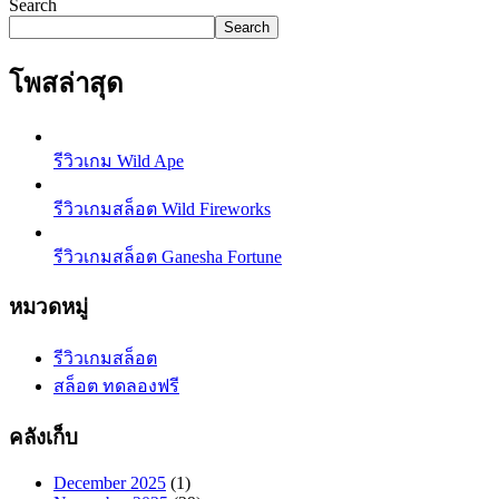
Search
Search
โพสล่าสุด
รีวิวเกม Wild Ape
รีวิวเกมสล็อต Wild Fireworks
รีวิวเกมสล็อต Ganesha Fortune
หมวดหมู่
รีวิวเกมสล็อต
สล็อต ทดลองฟรี
คลังเก็บ
December 2025
(1)