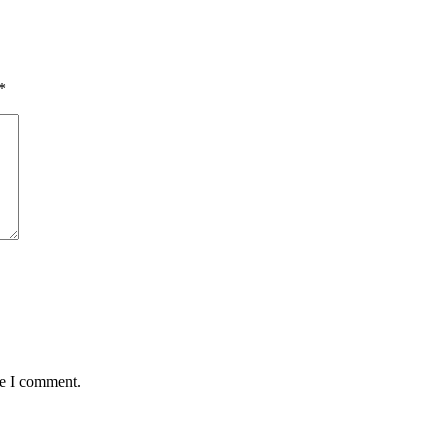
*
me I comment.