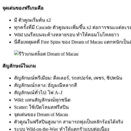
จุดเด่นของฟรีเกมคือ
มี ตัวคูณเริ่มต้น x2
ทุกครั้งที่มี Cascade ตัวคูณจะเพิ่มขึ้น x2 ต่อการชนะแต่ละ
Wild บนรีลบนจะค้างหลายรอบ ทำให้คอมโบไหลยาว
นี่คือเหตุผลที่ Free Spins ของ Dream of Macau แตกหนักเป็
สัญลักษณ์ในเกม
สัญลักษณ์พรีเมียม: ดีลเลอร์, รถสปอร์ต, เพชร, ชิปพนัน
สัญลักษณ์กลาง: อัญมณีหลากสี
สัญลักษณ์ทั่วไป: ไพ่ A–J
Wild: แทนสัญลักษณ์ทุกชนิด
Scatter: ใช้เปิดโหมดฟรีสปิน
จุดเด่นของ Dream of Macau
ตัวคูณในฟรีสปินสูงมาก สามารถพุ่งเป็นหลักร้อยได้จริง
ระบบ Wild-on-the-Way ทำให้แตกรัวแบบต่อเนื่อง