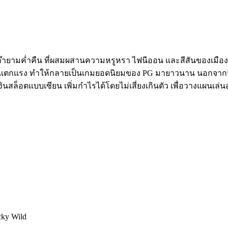
๊ายามค่ำคืน ที่ผสมผสานความหรูหรา ไฟนีออน และสีสันของเมืองพน
นที่แตกแรง ทำให้กลายเป็นเกมยอดนิยมของ PG มายาวนาน นอกจากนี
นเงินสล็อตแบบเซียน เพิ่มกำไรได้โดยไม่เสี่ยงเกินตัว เพื่อวางแผนเ
cky Wild