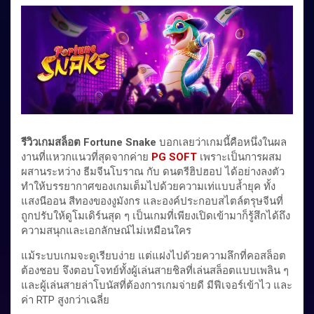
รีวิวเกมสล็อต Fortune Snake
บอกเลยว่าเกมนี้คือหนึ่งในผล
งานที่แหวกแนวที่สุดจากค่าย
PG SOFT
เพราะเป็นการผสม
ผสานระหว่าง ธีมจีนโบราณ กับ ดนตรีฮิปฮอป ได้อย่างลงตัว
ทำให้บรรยากาศของเกมเต็มไปด้วยความเท่แบบล้ำยุค ทั้ง
แสงนีออน สีทองของงูมังกร และองค์ประกอบสไตล์ตรุษจีนที่
ถูกปรับให้ดูโมเดิร์นสุด ๆ เป็นเกมที่เพียงเปิดเข้ามาก็รู้สึกได้ถึง
ความสนุกและเอกลักษณ์ไม่เหมือนใคร
แม้ระบบเกมจะดูเรียบง่าย แต่แฝงไปด้วยความลึกที่คอสล็อต
ต้องชอบ จึงตอบโจทย์ทั้งผู้เล่นสายชิลที่เล่นสล็อตแบบเพลิน ๆ
และผู้เล่นสายล่าโบนัสที่ต้องการเกมจ่ายดี มีฟีเจอร์เข้าไว และ
ค่า RTP สูงกว่าเฉลี่ย