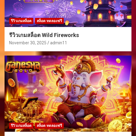
รีวิวเกมสล็อต
สล็อต ทดลองฟรี
รีวิวเกมสล็อต Wild Fireworks
November 30, 2025
admin11
รีวิวเกมสล็อต
สล็อต ทดลองฟรี