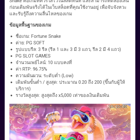
Snake คือเกมที่ควรใส่ไว้ในลิสต์ทันที และสามารถทดลองเล่น
ก่อนเดิมพันจริงได้ในเว็บสล็อตที่คุณใช้งานอยู่ เพื่อจับจังหวะ
และรับรู้ถึงความลื่นไหลของเกม
ข้อมูลพื้นฐานของเกม
ชื่อเกม: Fortune Snake
ค่าย: PG SOFT
รูปแบบรีล: 3 รีล (รีล 1 และ 3 มี 3 แถว, รีล 2 มี 4 แถว)
PG SLOT GAMES
จำนวนเพย์ไลน์: 10 แบบคงที่
ค่า RTP: 96.75%
ความผันผวน: ระดับต่ำ (Low)
เดิมพันขั้นต่ำ / สูงสุด: ประมาณ 0.20 ถึง 200 (ขึ้นกับผู้ให้
บริการ)
รางวัลสูงสุด: สูงสุดถึง x5,000 เท่าของเงินเดิมพัน