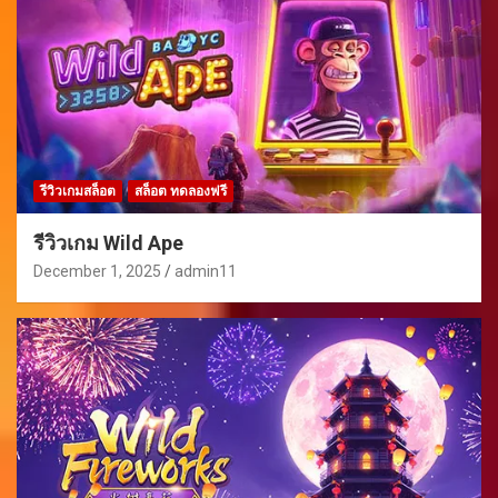
รีวิวเกมสล็อต
สล็อต ทดลองฟรี
รีวิวเกม Wild Ape
December 1, 2025
admin11