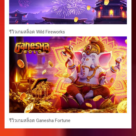
รีวิวเกมสล็อต Wild Fireworks
รีวิวเกมสล็อต Ganesha Fortune