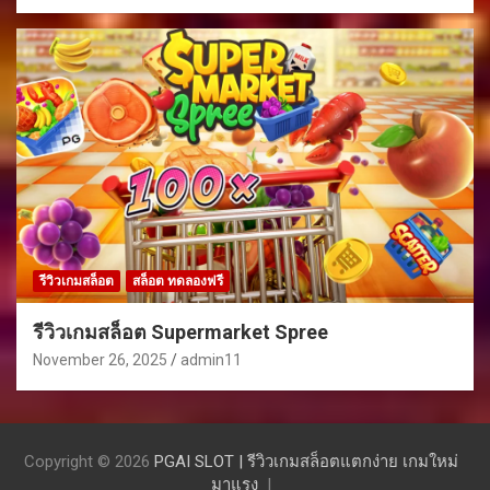
รีวิวเกมสล็อต
สล็อต ทดลองฟรี
รีวิวเกมสล็อต Supermarket Spree
November 26, 2025
admin11
Copyright © 2026
PGAI SLOT | รีวิวเกมสล็อตแตกง่าย เกมใหม่
มาแรง