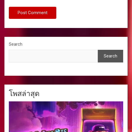
Search
Search
โพสล่าสุด