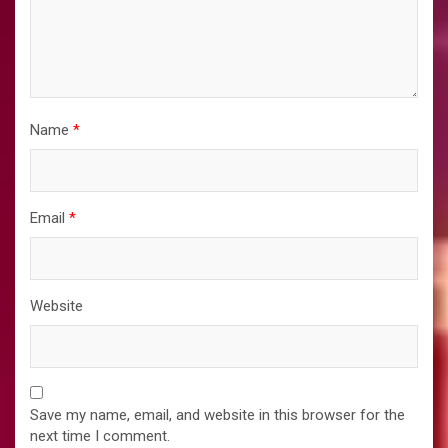
Name
*
Email
*
Website
Save my name, email, and website in this browser for the
next time I comment.