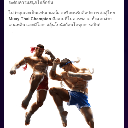
ระดับความสนุกไปอีกขั้น
ไม่ว่าคุณจะเป็นแฟนเกมสล็อตหรือคนรักศิลปะการต่อสู้ไทย
Muay Thai Champion
คือเกมที่ไม่ควรพลาด ทั้งแตกง่าย
เล่นเพลิน และมีโอกาสลุ้นโบนัสก้อนโตทุกการสปิน!