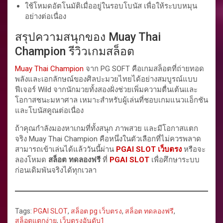
ใช้โหมดอัตโนมัติเมื่ออยู่ในรอบโบนัส เพื่อให้ระบบหมุน
อย่างต่อเนื่อง
สรุปความสนุกของ Muay Thai
Champion รีวิวเกมสล็อต
Muay Thai Champion
จาก PG SOFT คือเกมสล็อตที่ถ่ายทอด
พลังและเอกลักษณ์ของศิลปะมวยไทยได้อย่างสมบูรณ์แบบ
ฟีเจอร์ Wild จากนักมวยทั้งสองฝั่งช่วยเพิ่มความตื่นเต้นและ
โอกาสชนะมหาศาล เหมาะสำหรับผู้เล่นที่ชอบเกมแนวแอ็กชัน
และโบนัสคูณต่อเนื่อง
ถ้าคุณกำลังมองหาเกมที่ทั้งสนุก ภาพสวย และมีโอกาสแตก
จริง Muay Thai Champion คือหนึ่งในตัวเลือกที่ไม่ควรพลาด
สามารถเข้าเล่นได้แล้ววันนี้ผ่าน
PGAI SLOT เว็บตรง
หรือจะ
ลองโหมด
สล็อต ทดลองฟรี
ที่
PGAI SLOT
เพื่อศึกษาระบบ
ก่อนเดิมพันจริงได้ทุกเวลา
Tags:
PGAI SLOT
,
สล็อต pg เว็บตรง
,
สล็อต ทดลองฟรี
,
สล็อตแตกง่าย
,
เว็บตรงอันดับ1