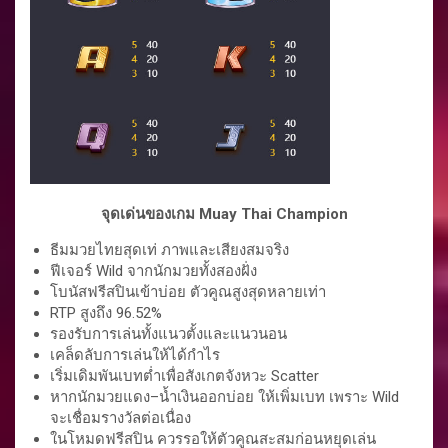
จุดเด่นของเกม Muay Thai Champion
ธีมมวยไทยสุดเท่ ภาพและเสียงสมจริง
ฟีเจอร์ Wild จากนักมวยทั้งสองฝั่ง
โบนัสฟรีสปินเข้าบ่อย ตัวคูณสูงสุดหลายเท่า
RTP สูงถึง 96.52%
รองรับการเล่นทั้งแนวตั้งและแนวนอน
เคล็ดลับการเล่นให้ได้กำไร
เริ่มเดิมพันเบทต่ำเพื่อสังเกตจังหวะ Scatter
หากนักมวยแดง–น้ำเงินออกบ่อย ให้เพิ่มเบท เพราะ Wild
จะเชื่อมรางวัลต่อเนื่อง
ในโหมดฟรีสปิน ควรรอให้ตัวคูณสะสมก่อนหยุดเล่น