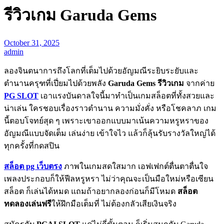
รีวิวเกม Garuda Gems
October 31, 2025
admin
ลองจินตนาการถึงโลกที่เต็มไปด้วยอัญมณีระยิบระยับและ
ตำนานครุฑที่เปี่ยมไปด้วยพลัง
Garuda Gems รีวิวเกม
จากค่าย
PG SLOT
เอาแรงบันดาลใจนี้มาทำเป็นเกมสล็อตที่ทั้งสวยและ
น่าเล่น ใครชอบเรื่องราวตำนาน ความมั่งคั่ง หรือโชคลาภ เกม
นี้ตอบโจทย์สุด ๆ เพราะเขาออกแบบมาเน้นความหรูหราของ
อัญมณีแบบจัดเต็ม เล่นง่าย เข้าใจไว แล้วก็ลุ้นรับรางวัลใหญ่ได้
ทุกครั้งที่กดสปิน
สล็อต pg เว็บตรง
ภาพในเกมสดใสมาก เอฟเฟกต์ตื่นตาตื่นใจ
เพลงประกอบก็ให้ฟีลหรูหรา ไม่ว่าคุณจะเป็นมือใหม่หรือเซียน
สล็อต ก็เล่นได้หมด แถมถ้าอยากลองก่อนก็มีโหมด
สล็อต
ทดลองเล่นฟรี
ให้ฝึกมือเต็มที่ ไม่ต้องกลัวเสียเงินจริง