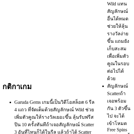
Wild แทน
สัญลักษณ์
อื่นได้หมด
ช่วยให้ลุ้น
รางวัลง่าย
ขึ้น แถมยัง
เก็บสะสม
เพื่อเพิ่มตัว
คูณในรอบ
ต่อไปได้
ด้วย
กติกาเกม
สัญลักษณ์
Scatterถ้า
เจอพร้อม
Garuda Gems เกมนี้เป็นวิดีโอสล็อต 6 รีล
กัน 3 ตัวขึ้น
4 แถว ที่จัดเต็มด้วยสัญลักษณ์ Wild ช่วย
ไป จะได้
เพิ่มตัวคูณให้รางวัลเยอะขึ้น ลุ้นรับฟรีส
เข้าโหมด
ปิน 10 ครั้งทันทีถ้าเจอสัญลักษณ์ Scatter
Free Spins
3 อันที่ไหนก็ได้ในรีล แล้วถ้าได้ Scatter