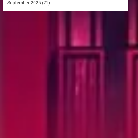
September 2025
(21)