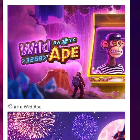
รีวิวเกม Wild Ape