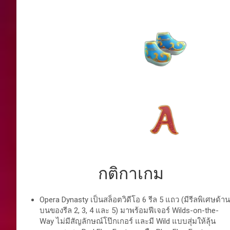
กติกาเกม
Opera Dynasty เป็นสล็อตวิดีโอ 6 รีล 5 แถว (มีรีลพิเศษด้าน
บนของรีล 2, 3, 4 และ 5) มาพร้อมฟีเจอร์ Wilds-on-the-
Way ไม่มีสัญลักษณ์โป๊กเกอร์ และมี Wild แบบสุ่มให้ลุ้น