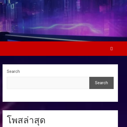
Search
Search
โพสล่าสุด