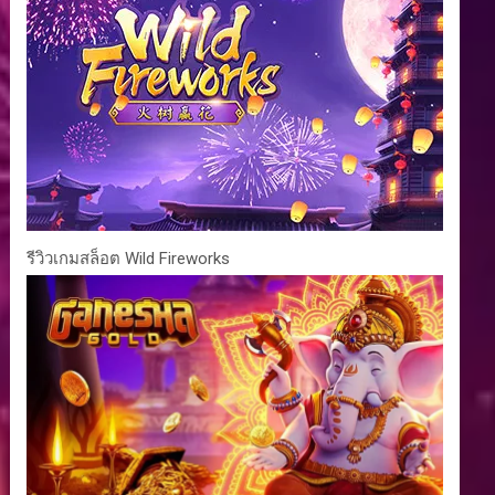
รีวิวเกมสล็อต Wild Fireworks