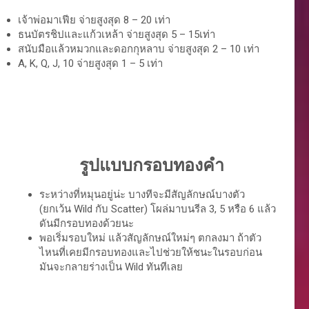
เจ้าพ่อมาเฟีย จ่ายสูงสุด 8 – 20 เท่า
ธนบัตรชิปและแก้วเหล้า จ่ายสูงสุด 5 – 15เท่า
สนับมือแล้วหมวกและดอกกุหลาบ จ่ายสูงสุด 2 – 10 เท่า
A, K, Q, J, 10 จ่ายสูงสุด 1 – 5 เท่า
รูปแบบกรอบทองคำ
ระหว่างที่หมุนอยู่น่ะ บางทีจะมีสัญลักษณ์บางตัว
(ยกเว้น Wild กับ Scatter) โผล่มาบนรีล 3, 5 หรือ 6 แล้ว
ดันมีกรอบทองด้วยนะ
พอเริ่มรอบใหม่ แล้วสัญลักษณ์ใหม่ๆ ตกลงมา ถ้าตัว
ไหนที่เคยมีกรอบทองและไปช่วยให้ชนะในรอบก่อน
มันจะกลายร่างเป็น Wild ทันทีเลย