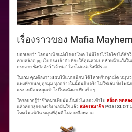
เรื่องราวของ Mafia Mayhe
บอกเลยว่า โลกมาเฟียแม่งโคตรโหด ไม่มีใครไว้ใจใครได้สักวิน
ค่ายสล็อต pg เว็บตรง เจ้าดัง ที่จะให้คุณสวมบทหัวหน้าแก๊งในเ
กระจาย ชิงบัลลังก์ “เจ้าพ่อ” ใครไม่แน่จริงนี่มีร่วง
ในเกม คุณต้องวางแผนให้แนบเนียน ใช้ไหวพริบทุกเม็ด หมุนวงล้
แพงที่ซ่อนอยู่ทุกมุม ทุกอย่างในนี้มันดิบจริง ไม่ใช่เล่น ทั้งไฟน
แรง เหมือนหลุดเข้าไปในหนังมาเฟียจริง ๆ
ใครอยากรู้ว่าชีวิตมาเฟียมันเป็นยังไง ลองเข้าไป
สล็อต ทดลอง
แล้วค่อยลุยของจริง พอมั่นใจแล้ว
สมัครสมาชิก
PGAI SLOT
ม
โหดไม่แพ้กัน หมุนทีลุ้นที ไม่ลองคือพลาด