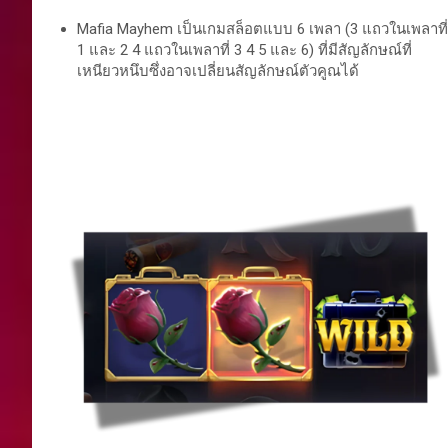
Mafia Mayhem เป็นเกมสล็อตแบบ 6 เพลา (3 แถวในเพลาที่
1 และ 2 4 แถวในเพลาที่ 3 4 5 และ 6) ที่มีสัญลักษณ์ที่
เหนียวหนึบซึ่งอาจเปลี่ยนสัญลักษณ์ตัวคูณได้