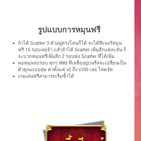
รูปแบบการหมุนฟรี
ถ้าได้ Scatter 3 ตัวอยู่ตรงไหนก็ได้ จะได้ฟีเจอร์หมุน
ฟรี 15 รอบเลยจ้า แล้วถ้าได้ Scatter เพิ่มอีกแต่ละอัน ก็
จะบวกหมุนฟรีเพิ่มอีก 2 รอบต่อ Scatter ที่ได้เพิ่ม
พอหมุนจบรอบ ทุกๆ Wild ที่เหลืออยู่บนรีลจะเปลี่ยนเป็น
ตัวคูณแบบสุ่ม ค่าตั้งแต่ x2 ถึง x100 เลย โหดจัด
เกมเล่นฟรีสามารถเริ่มซ้ำได้