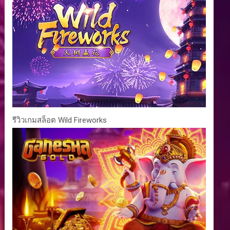
รีวิวเกมสล็อต Wild Fireworks