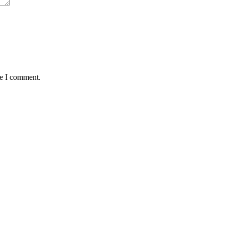
me I comment.