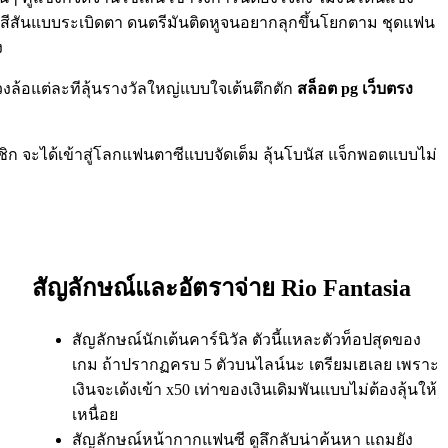
ิงๆ สีสันแบบระเบิดตา ดนตรีมันติดหูจนอยากลุกขึ้นโยกตาม ชุดแฟน
ง
งล้อแต่ละทีลุ้นรางวัลใหญ่แบบใจเต้นตึกตัก
สล็อต pg เว็บตรง
าชิก จะได้เข้าสู่โลกแฟนตาซีแบบจัดเต็ม ลุ้นโบนัส แจ็กพอตแบบไม่
สัญลักษณ์และอัตราจ่าย Rio Fantasia
สัญลักษณ์นักเต้นคาร์นิวัล ตัวนี้แหละตัวท็อปสุดของ
เกม ถ้าปรากฏครบ 5 ตัวบนไลน์นะ เตรียมเฮเลย เพราะ
เงินจะเด้งเข้า x50 เท่าของเงินเดิมพันแบบไม่ต้องลุ้นให้
เหนื่อย
สัญลักษณ์หน้ากากแฟนซี ดูลึกลับน่าค้นหา แถมยัง