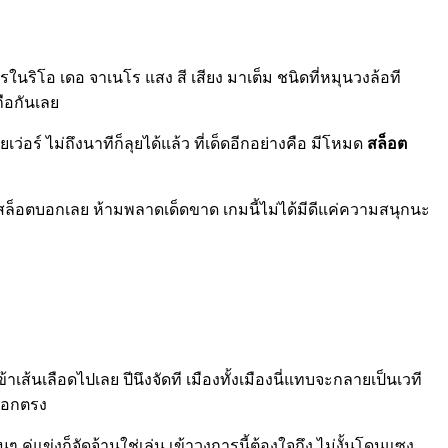
ารในริโอ เดอ จาเนโร แสง สี เสียง มาเต็ม ชนิดที่หมุนวงล้อที
ือกันเลย
ายเว่อร์ ไม่ถึงนาทีก็ลุยได้แล้ว ที่เด็ดอีกอย่างคือ มีโหมด
สล็อต
่นสล็อตบอกเลย ห้ามพลาดเด็ดขาด เกมนี้ไม่ได้มีดีแค่ความสนุกนะ
ส้นเลือดไปเลย ปีนึงจัดที เมืองทั้งเมืองนี่แทบจะกลายเป็นเวที
 บอกตรง
ๆ คู่แข่งก็จัดจ้านใช่เล่น เข้าวงการนี้ต้องใจถึง ไม่งั้นโดนแซง