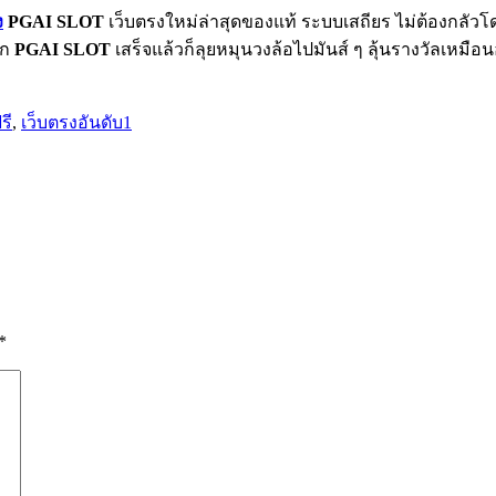
ง
PGAI SLOT
เว็บตรงใหม่ล่าสุดของแท้ ระบบเสถียร ไม่ต้องกลัวโ
ิก
PGAI SLOT
เสร็จแล้วก็ลุยหมุนวงล้อไปมันส์ ๆ ลุ้นรางวัลเหมือ
รี
,
เว็บตรงอันดับ1
*