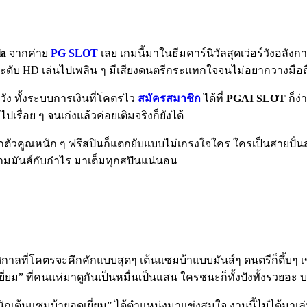
ia
จากค่าย
PG
SLOT
เลย เกมนี้มาในธีมคาร์นิวัลสุดเว่อร์วังอลังก
ระดับ HD เล่นไปเพลิน ๆ มีเสียงดนตรีกระแทกใจจนไม่อยากวางมือถ
วัง ทั้งระบบการเงินที่โคตรไว
สมัครสมาชิก
ได้ที่
PGAI SLOT
ก็ง่
ปเรื่อย ๆ จนเก่งแล้วค่อยเติมจริงก็ยังได้
ี่แจกตัวคูณหนัก ๆ ฟรีสปินก็แตกยับแบบไม่เกรงใจใคร ใครเป็นสายปั
วามมันส์กับกำไร มาเต็มทุกสปินแน่นอน
าลที่โคตรจะคึกคักแบบสุดๆ เต้นแซมบ้าแบบมันส์ๆ ดนตรีก็ตึ้บๆ เข้าเ
ี่ยม” ที่คนแห่มาดูกันเป็นหมื่นเป็นแสน ใครชนะก็ทั้งปังทั้งรวยอะ
 “นักเต้นแซมบ้ายอดเยี่ยม” ได้ตำแหน่งมาแข่งสมใจ งานนี้ไม่ได้มาเล่น