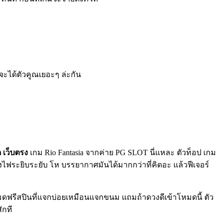
่าจะได้ตัวคูณเยอะๆ ล่ะกัน
ด เว็บตรง
เกม Rio Fantasia จากค่าย PG SLOT นี่แหละ ตัวท็อป เกม
สงไฟระยิบระยับ โห บรรยากาศมันได้มากกว่าที่คิดอะ แล้วฟีเจอร์
มีโหมดฟรีสปินที่แจกบ่อยเหมือนแจกขนม แถมถ้าดวงดีเข้าโหมดนี้ ตัว
ักที