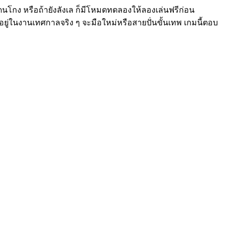
ดนโกง หรือถ้ายังลังเล ก็มีโหมดทดลองให้ลองเล่นฟรีก่อน
นอยู่ในงานเทศกาลจริง ๆ จะมือใหม่หรือสายปั่นขั้นเทพ เกมนี้ตอบ