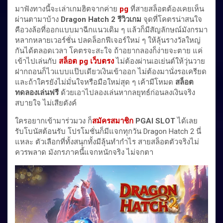
มาฟังทางนี้จะเล่าเกมฮิตจากค่าย
pg
ที่สายสล็อตต้องเคยเห็น
ผ่านตามาบ้าง
Dragon Hatch 2 รีวิวเกม
จุดที่โคตรน่าสนใจ
คือวงล้อที่ออกแบบมาฉีกแนวเดิม ๆ แล้วก็มีสัญลักษณ์มังกรมา
หลากหลายเวอร์ชั่น ปลดล็อกฟีเจอร์ใหม่ ๆ ให้ลุ้นรางวัลใหญ่
กันได้ตลอดเวลา โคตรจะสะใจ ถ้าอยากลองก็ง่ายจะตาย แค่
เข้าไปเล่นกับ
สล็อต pg เว็บตรง
ไม่ต้องผ่านเอเย่นต์ให้วุ่นวาย
ฝากถอนก็ไวแบบแป๊บเดียวเงินเข้าออก ไม่ต้องมานั่งรอเครียด
และถ้าใครยังไม่มั่นใจหรือมือใหม่สุด ๆ เค้ามีโหมด
สล็อต
ทดลองเล่นฟรี
ด้วยเอาไปลองเล่นหากลยุทธ์ก่อนลงเงินจริง
สบายใจ ไม่เสียตังค์
ใครอยากเข้ามาร่วมวง ก็
สมัครสมาชิก
PGAI SLOT
ได้เลย
รับโบนัสต้อนรับ โปรโมชั่นก็มีแจกทุกวัน Dragon Hatch 2 นี่
แหละ ตัวเลือกที่ทั้งสนุกทั้งมีลุ้นทำกำไร สายสล็อตตัวจริงไม่
ควรพลาด มังกรภาคนี้แจกหนักจริง ไม่จกตา