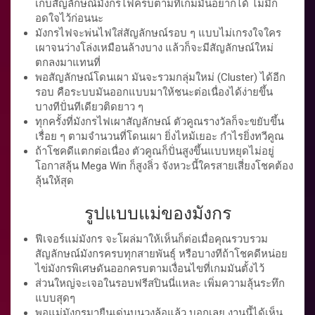
เก็บสัญลักษณ์มังกรไฟครบตามที่เกมมันอยากได้ ไม่มีก็
อดใจไว้ก่อนนะ
มังกรไฟจะพ่นไฟใส่สัญลักษณ์รอบ ๆ แบบไม่เกรงใจใคร
เผาจนว่างโล่งเหมือนล้างบาง แล้วก็จะมีสัญลักษณ์ใหม่
ตกลงมาแทนที่
พอสัญลักษณ์โดนเผา มันจะรวมกลุ่มใหม่ (Cluster) ได้อีก
รอบ คือระบบมันออกแบบมาให้ชนะต่อเนื่องได้ง่ายขึ้น
บางทีปั่นทีเดียวติดยาว ๆ
ทุกครั้งที่มังกรไฟเผาสัญลักษณ์ ตัวคูณรางวัลก็จะขยับขึ้น
เรื่อย ๆ ตามจำนวนที่โดนเผา ยิ่งไหม้เยอะ กำไรยิ่งทวีคูณ
ถ้าโชคดีแตกต่อเนื่อง ตัวคูณก็ปั่นสูงขึ้นแบบหยุดไม่อยู่
โอกาสลุ้น Mega Win ก็สูงลิ่ว จังหวะนี้ใครสายเสี่ยงโชคต้อง
ลุ้นให้สุด
รูปแบบแม่ของมังกร
ฟีเจอร์แม่มังกร จะโผล่มาให้เห็นก็ต่อเมื่อคุณรวบรวม
สัญลักษณ์มังกรครบทุกสายพันธุ์ หรือบางทีถ้าโชคดีหน่อย
ไข่มังกรพิเศษดันออกครบตามเงื่อนไขที่เกมมันตั้งไว้
ส่วนใหญ่จะเจอในรอบฟรีสปินนี่แหละ เพิ่มความลุ้นระทึก
แบบสุดๆ
พอแม่มังกรมายืนเด่นบนวงล้อแล้ว บอกเลย งานนี้ได้เห็น