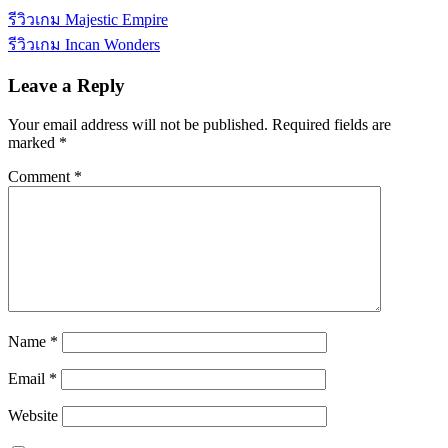
รีวิวเกม Majestic Empire
รีวิวเกม Incan Wonders
Leave a Reply
Your email address will not be published.
Required fields are
marked
*
Comment
*
Name
*
Email
*
Website