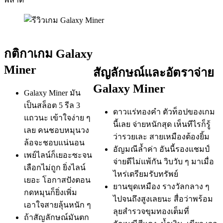
กติกาเกม Galaxy
Miner
สัญลักษณ์และอัตราจ่าย
Galaxy Miner
Galaxy Miner มัน
เป็นสล็อต 5 รีล 3
ดาวแร่ทองคำ ตัวท็อปของเกม
แถวนะ เข้าใจง่าย ๆ
นี้เลย จ่ายหนักสุด เห็นทีไรก็รู้
เลย คนชอบหมุนวง
ว่ารวยเละ สายเหมืองต้องยิ้ม
ล้อจะชอบแน่นอน
อัญมณีล้ำค่า อันนี้รองแชมป์
เพย์ไลน์ก็เยอะซะจน
จ่ายดีไม่แพ้กัน วิบวับ ๆ มาเมื่อ
เลือกไม่ถูก ยิ่งไลน์
ไหร่เตรียมรับทรัพย์
เยอะ โอกาสปังตอน
ยานขุดเหมือง รางวัลกลาง ๆ
กดหมุนก็ยิ่งเพิ่ม
ไปจนถึงสูงเลยนะ สื่อว่าพร้อม
เอาใจสายลุ้นหนัก ๆ
ลุยสำรวจขุมทองเต็มที่
ถ้าสัญลักษณ์มันตก