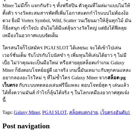
Miner ไม่มีกั๊ก แจกกันรัว ๆ ทั้งฟรีสปิน ตัวคูณที่โผล่มาแบบไม่ให้
ตั้งตัว รางวัลสะสมสารพัดที่เพิ่มโอกาสแตกกำไรแบบไม่ต้องง้อ
ดวง ยิ่งมี Vortex Symbol, Wild, Scatter วนเวียนมาให้ลุ้นทุกไม้ มัน
ก็ยิ่งสนุก เข้าใจป่ะ มันไม่ได้มีแต่ลุ้นรางวัลใหญ่ แต่ยังได้ฟีลลุย
เหมืองในอวกาศแบบจัดเต็ม
ใครสนใจก็ไปสมัคร PGAI SLOT ได้เลยนะ จะได้เข้าไปเล่น
เวอร์ชั่นเต็ม รับโปรกับโบนัสขำ ๆ เพิ่มทุนให้เล่นได้ยาว ๆ ไม่มี
เบื่อ ไม่ว่าคุณจะเป็นมือใหม่ หรือสายลุยสล็อตเก๋าเกม Galaxy
Miner ก็ยังตอบโจทย์อยู่ดี เอาจริง เกมนี้มันเหมาะกับทุกคนแหละ
อยากลองอะไรใหม่ ๆ ที่ไม่ซ้ำใคร Galaxy Miner จาก
สล็อต pg
เว็บตรง
กับระบบทดลองเล่นฟรีนี่แหละ ตอบโจทย์สุด ๆ เล่นแล้ว
ได้ทั้งความมันส์ กำไรก็ลุ้นได้จริง ๆ ในโลกเหมืองอวกาศสุดเจ๋ง
นี้
Tags:
Galaxy Miner
,
PGAI SLOT
,
สล็อตแตกง่าย
,
เว็บตรงอันดับ1
Post navigation