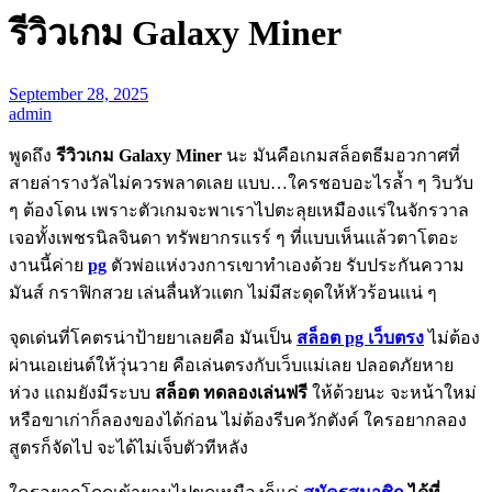
รีวิวเกม Galaxy Miner
September 28, 2025
admin
พูดถึง
รีวิวเกม Galaxy Miner
นะ มันคือเกมสล็อตธีมอวกาศที่
สายล่ารางวัลไม่ควรพลาดเลย แบบ…ใครชอบอะไรล้ำ ๆ วิบวับ
ๆ ต้องโดน เพราะตัวเกมจะพาเราไปตะลุยเหมืองแร่ในจักรวาล
เจอทั้งเพชรนิลจินดา ทรัพยากรแรร์ ๆ ที่แบบเห็นแล้วตาโตอะ
งานนี้ค่าย
pg
ตัวพ่อแห่งวงการเขาทำเองด้วย รับประกันความ
มันส์ กราฟิกสวย เล่นลื่นหัวแตก ไม่มีสะดุดให้หัวร้อนแน่ ๆ
จุดเด่นที่โคตรน่าป้ายยาเลยคือ มันเป็น
สล็อต pg เว็บตรง
ไม่ต้อง
ผ่านเอเย่นต์ให้วุ่นวาย คือเล่นตรงกับเว็บแม่เลย ปลอดภัยหาย
ห่วง แถมยังมีระบบ
สล็อต ทดลองเล่นฟรี
ให้ด้วยนะ จะหน้าใหม่
หรือขาเก่าก็ลองของได้ก่อน ไม่ต้องรีบควักตังค์ ใครอยากลอง
สูตรก็จัดไป จะได้ไม่เจ็บตัวทีหลัง