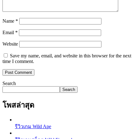
Name
*
Email
*
Website
Save my name, email, and website in this browser for the next
time I comment.
Search
Search
โพสล่าสุด
รีวิวเกม Wild Ape