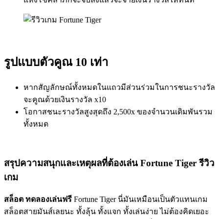
รูปแบบตัวคูณ 10 เท่า
หากสัญลักษณ์ทั้งหมดในแถวมีส่วนร่วมในการชนะรางวัล
จะคูณด้วยเงินรางวัล x10
โอกาสชนะรางวัลสูงสุดถึง 2,500x ของจำนวนเดิมพันรวม
ทั้งหมด
สรุปความสนุกและเหตุผลที่ต้องเล่น Fortune Tiger รีวิว
เกม
สล็อต ทดลองเล่นฟรี
Fortune Tiger นี่มันเหมือนเป็นตัวแทนเกม
สล็อตสายมันส์เลยนะ ทั้งลุ้น ทั้งแจก ทั้งเล่นง่าย ไม่ต้องคิดเยอะ