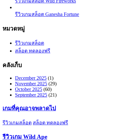
รีวิวเกมสล็อต Wild Fireworks
รีวิวเกมสล็อต Ganesha Fortune
หมวดหมู่
รีวิวเกมสล็อต
สล็อต ทดลองฟรี
คลังเก็บ
December 2025
(1)
November 2025
(29)
October 2025
(60)
September 2025
(21)
เกมที่คุณอาจพลาดไป
รีวิวเกมสล็อต
สล็อต ทดลองฟรี
รีวิวเกม Wild Ape