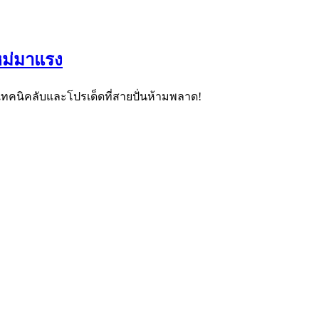
หม่มาแรง
เทคนิคลับและโปรเด็ดที่สายปั่นห้ามพลาด!