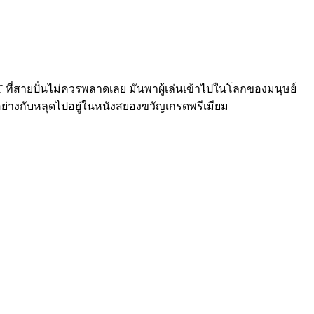
 ที่สายปั่นไม่ควรพลาดเลย มันพาผู้เล่นเข้าไปในโลกของมนุษย์
อย่างกับหลุดไปอยู่ในหนังสยองขวัญเกรดพรีเมียม