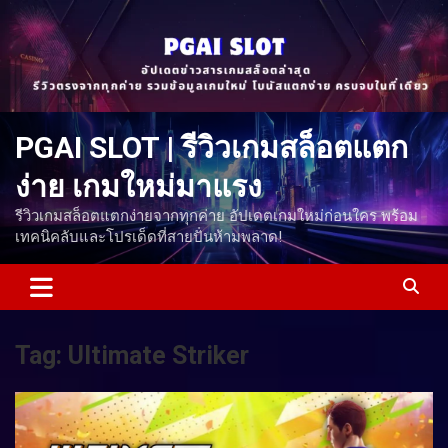
Skip
to
content
PGAI SLOT | รีวิวเกมสล็อตแตก
ง่าย เกมใหม่มาแรง
รีวิวเกมสล็อตแตกง่ายจากทุกค่าย อัปเดตเกมใหม่ก่อนใคร พร้อม
เทคนิคลับและโปรเด็ดที่สายปั่นห้ามพลาด!
Tag:
Ultimate Striker