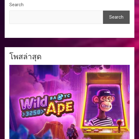
Search
Search
โพสล่าสุด