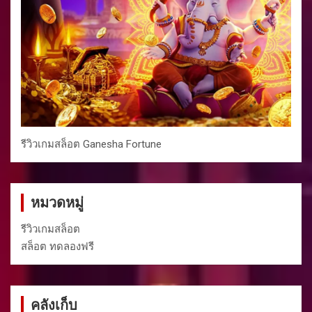
รีวิวเกมสล็อต Ganesha Fortune
หมวดหมู่
รีวิวเกมสล็อต
สล็อต ทดลองฟรี
คลังเก็บ