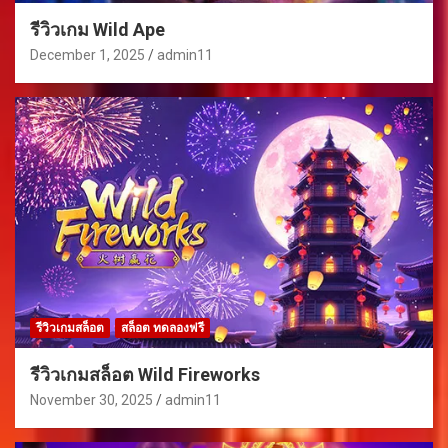
รีวิวเกม Wild Ape
December 1, 2025
admin11
รีวิวเกมสล็อต
สล็อต ทดลองฟรี
รีวิวเกมสล็อต Wild Fireworks
November 30, 2025
admin11