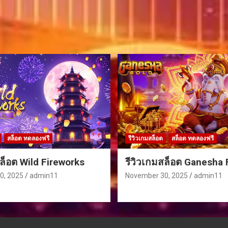
สล็อต ทดลองฟรี
รีวิวเกมสล็อต
สล็อต ทดลองฟรี
สล็อต Wild Fireworks
รีวิวเกมสล็อต Ganesha 
0, 2025
admin11
November 30, 2025
admin11