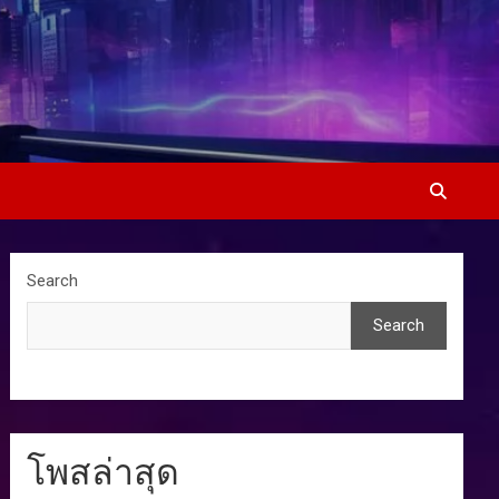
Search
Search
โพสล่าสุด