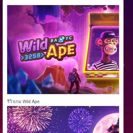
รีวิวเกม Wild Ape