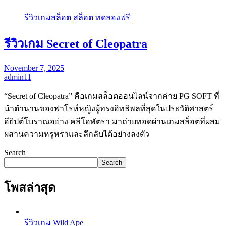
รีวิวเกมสล็อต
สล็อต ทดลองฟรี
รีวิวเกม Secret of Cleopatra
November 7, 2025
admin11
“Secret of Cleopatra” คือเกมสล็อตออนไลน์จากค่าย PG SOFT ที่
นำตำนานของฟาโรห์หญิงผู้ทรงอิทธิพลที่สุดในประวัติศาสตร์
อียิปต์โบราณอย่าง คลีโอพัตรา มาถ่ายทอดผ่านเกมสล็อตที่ผสม
ผสานความหรูหราและลึกลับได้อย่างลงตัว
Search
Search
โพสล่าสุด
รีวิวเกม Wild Ape