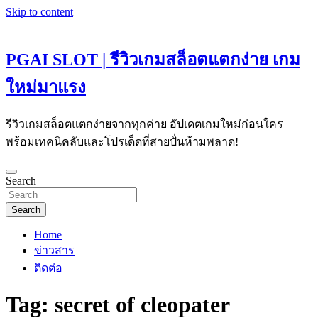
Skip to content
PGAI SLOT | รีวิวเกมสล็อตแตกง่าย เกม
ใหม่มาแรง
รีวิวเกมสล็อตแตกง่ายจากทุกค่าย อัปเดตเกมใหม่ก่อนใคร
พร้อมเทคนิคลับและโปรเด็ดที่สายปั่นห้ามพลาด!
Search
Search
Home
ข่าวสาร
ติดต่อ
Tag:
secret of cleopater