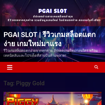
Skip
to
content
PGAI SLOT | รีวิวเกมสล็อตแตก
ง่าย เกมใหม่มาแรง
รีวิวเกมสล็อตแตกง่ายจากทุกค่าย อัปเดตเกมใหม่ก่อนใคร พร้อม
เทคนิคลับและโปรเด็ดที่สายปั่นห้ามพลาด!
Tag:
Piggy Gold