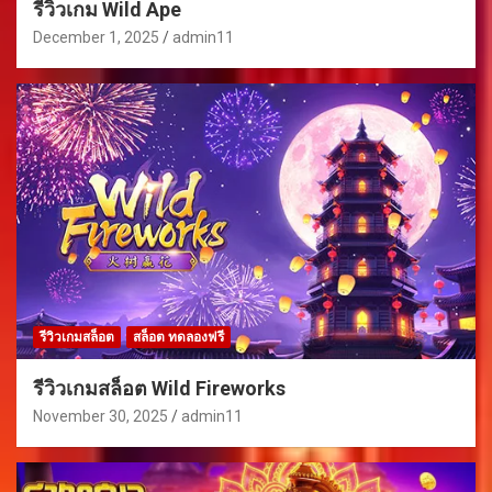
รีวิวเกม Wild Ape
December 1, 2025
admin11
รีวิวเกมสล็อต
สล็อต ทดลองฟรี
รีวิวเกมสล็อต Wild Fireworks
November 30, 2025
admin11