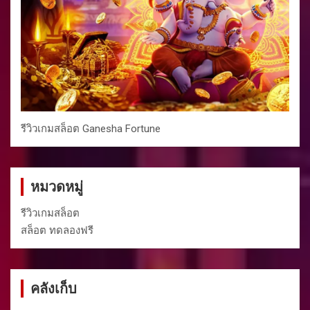
รีวิวเกมสล็อต Ganesha Fortune
หมวดหมู่
รีวิวเกมสล็อต
สล็อต ทดลองฟรี
คลังเก็บ