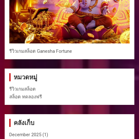
รีวิวเกมสล็อต Ganesha Fortune
หมวดหมู่
รีวิวเกมสล็อต
สล็อต ทดลองฟรี
คลังเก็บ
December 2025
(1)