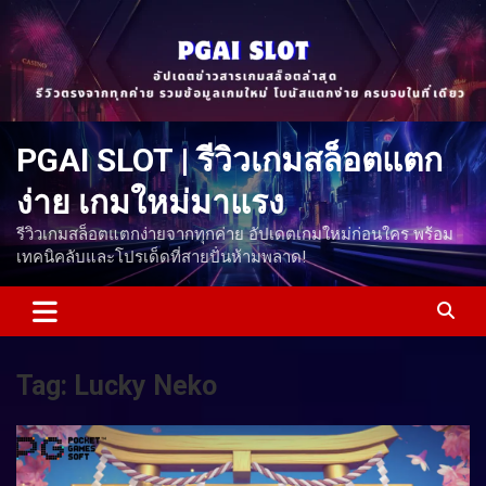
Skip
to
content
PGAI SLOT | รีวิวเกมสล็อตแตก
ง่าย เกมใหม่มาแรง
รีวิวเกมสล็อตแตกง่ายจากทุกค่าย อัปเดตเกมใหม่ก่อนใคร พร้อม
เทคนิคลับและโปรเด็ดที่สายปั่นห้ามพลาด!
Tag:
Lucky Neko