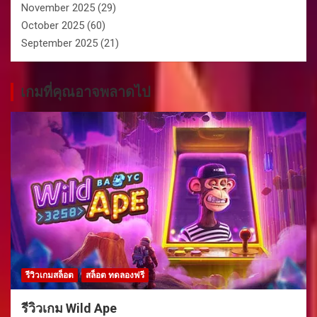
November 2025
(29)
October 2025
(60)
September 2025
(21)
เกมที่คุณอาจพลาดไป
รีวิวเกมสล็อต
สล็อต ทดลองฟรี
รีวิวเกม Wild Ape