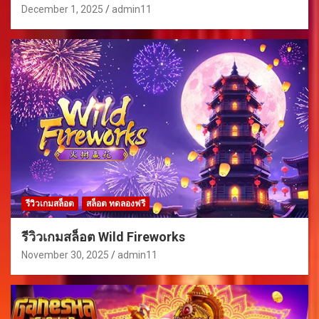
December 1, 2025
admin11
รีวิวเกมสล็อต
สล็อต ทดลองฟรี
รีวิวเกมสล็อต Wild Fireworks
November 30, 2025
admin11