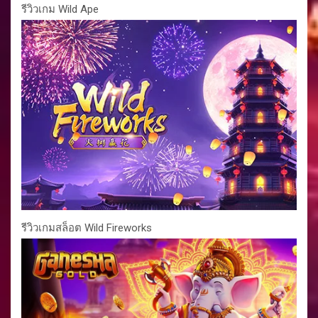
รีวิวเกม Wild Ape
รีวิวเกมสล็อต Wild Fireworks