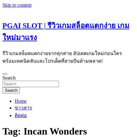
Skip to content
PGAI SLOT | รีวิวเกมสล็อตแตกง่าย เกม
ใหม่มาแรง
รีวิวเกมสล็อตแตกง่ายจากทุกค่าย อัปเดตเกมใหม่ก่อนใคร
พร้อมเทคนิคลับและโปรเด็ดที่สายปั่นห้ามพลาด!
Search
Search
Home
ข่าวสาร
ติดต่อ
Tag:
Incan Wonders