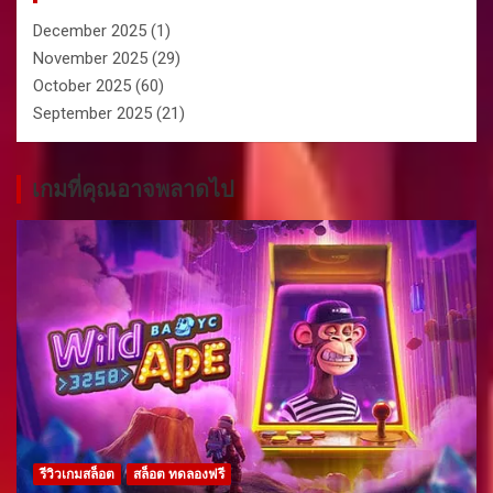
December 2025
(1)
November 2025
(29)
October 2025
(60)
September 2025
(21)
เกมที่คุณอาจพลาดไป
รีวิวเกมสล็อต
สล็อต ทดลองฟรี