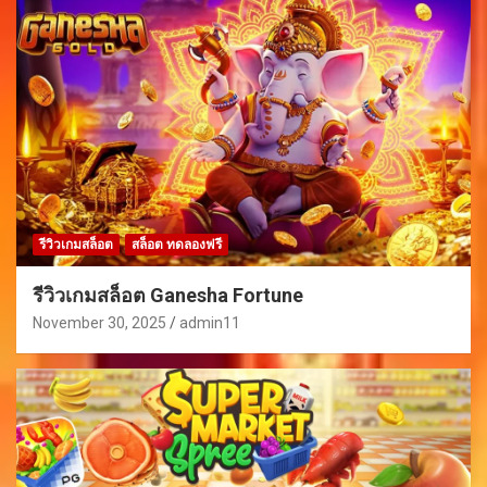
รีวิวเกมสล็อต
สล็อต ทดลองฟรี
รีวิวเกมสล็อต Ganesha Fortune
November 30, 2025
admin11