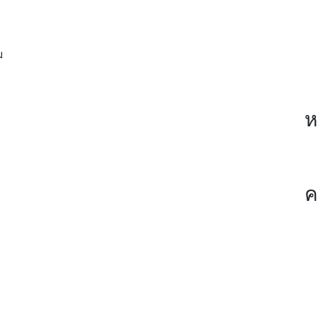
ม
ห
ค