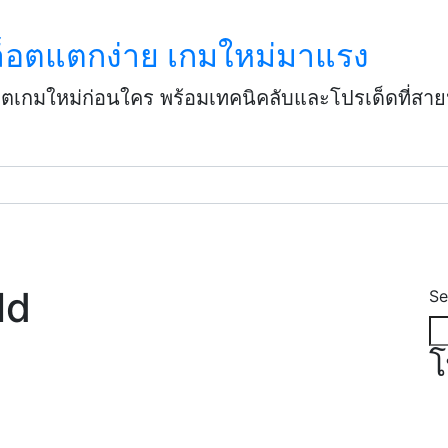
ล็อตแตกง่าย เกมใหม่มาแรง
ดตเกมใหม่ก่อนใคร พร้อมเทคนิคลับและโปรเด็ดที่สาย
ld
Se
โ