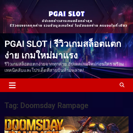
Skip
to
content
PGAI SLOT | รีวิวเกมสล็อตแตก
ง่าย เกมใหม่มาแรง
รีวิวเกมสล็อตแตกง่ายจากทุกค่าย อัปเดตเกมใหม่ก่อนใคร พร้อม
เทคนิคลับและโปรเด็ดที่สายปั่นห้ามพลาด!
Tag:
Doomsday Rampage