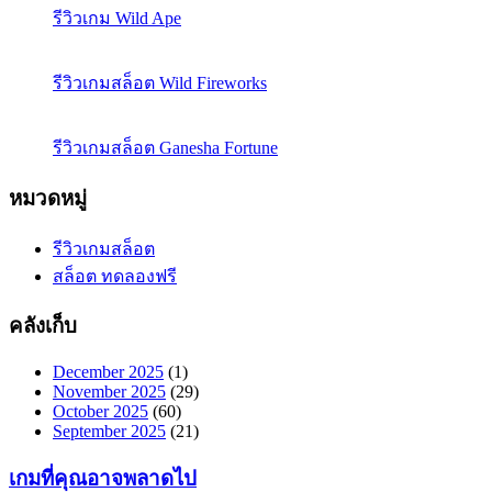
รีวิวเกม Wild Ape
รีวิวเกมสล็อต Wild Fireworks
รีวิวเกมสล็อต Ganesha Fortune
หมวดหมู่
รีวิวเกมสล็อต
สล็อต ทดลองฟรี
คลังเก็บ
December 2025
(1)
November 2025
(29)
October 2025
(60)
September 2025
(21)
เกมที่คุณอาจพลาดไป