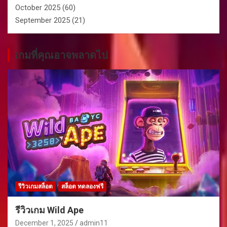
October 2025
(60)
September 2025
(21)
เกมที่คุณอาจพลาดไป
รีวิวเกมสล็อต
สล็อต ทดลองฟรี
รีวิวเกม Wild Ape
December 1, 2025
admin11