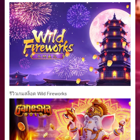
รีวิวเกมสล็อต Wild Fireworks