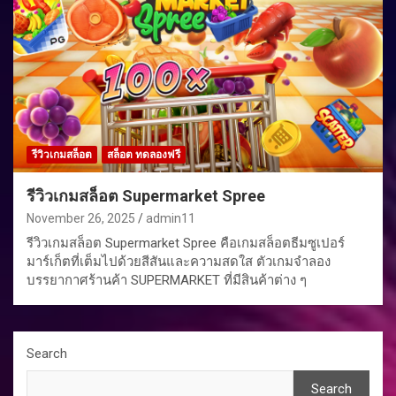
รีวิวเกมสล็อต
สล็อต ทดลองฟรี
รีวิวเกมสล็อต Supermarket Spree
November 26, 2025
admin11
รีวิวเกมสล็อต Supermarket Spree คือเกมสล็อตธีมซูเปอร์
มาร์เก็ตที่เต็มไปด้วยสีสันและความสดใส ตัวเกมจำลอง
บรรยากาศร้านค้า SUPERMARKET ที่มีสินค้าต่าง ๆ
Search
Search