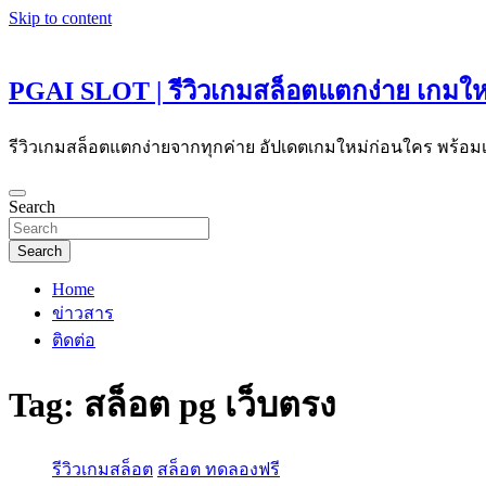
Skip to content
PGAI SLOT | รีวิวเกมสล็อตแตกง่าย เกมใ
รีวิวเกมสล็อตแตกง่ายจากทุกค่าย อัปเดตเกมใหม่ก่อนใคร พร้อม
Search
Search
Home
ข่าวสาร
ติดต่อ
Tag:
สล็อต pg เว็บตรง
รีวิวเกมสล็อต
สล็อต ทดลองฟรี