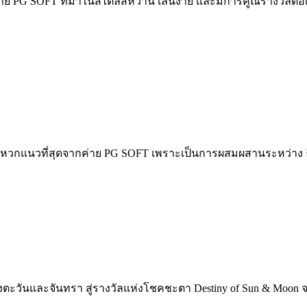
ย PG SOFT ที่มาในสไตล์สีหวาน เล่นง่าย และมีการคูณรางวัลต่อเน
ที่แหวกแนวที่สุดจากค่าย PG SOFT เพราะเป็นการผสมผสานระหว่าง 
ของตะวันและจันทรา สู่รางวัลแห่งโชคชะตา Destiny of Sun & Moo