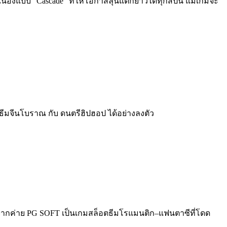
ื่องแบบ “Cascade” ที่ให้โอกาสลุ้นแตกยาวได้ทุกสปิน แม้เกมจะ
ธีมจีนโบราณ กับ ดนตรีฮิปฮอป ได้อย่างลงตัว
n จากค่าย PG SOFT เป็นเกมสล็อตธีมโรแมนติก–แฟนตาซีที่โดด