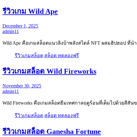
รีวิวเกม Wild Ape
December 1, 2025
admin11
Wild Ape คือเกมสล็อตแนวลิงบ้าพลังสไตล์ NFT ผสมฮิปฮอป ที่นำเ
รีวิวเกมสล็อต
สล็อต ทดลองฟรี
รีวิวเกมสล็อต Wild Fireworks
November 30, 2025
admin11
Wild Fireworks คือเกมสล็อตธีมเทศกาลฤดูร้อนที่เต็มไปด้วยสีสั
รีวิวเกมสล็อต
สล็อต ทดลองฟรี
รีวิวเกมสล็อต Ganesha Fortune