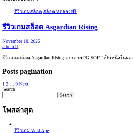
รีวิวเกมสล็อต
สล็อต ทดลองฟรี
รีวิวเกมสล็อต Asgardian Rising
November 18, 2025
admin11
รีวิวเกมสล็อต Asgardian Rising จากค่าย PG SOFT เป็นหนึ่งในผ
Posts pagination
1
2
…
9
Next
Search
Search
โพสล่าสุด
รีวิวเกม Wild Ape