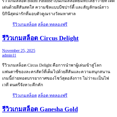
รีวิวเกมสล็อต Bikini Paradise เป็นเกมสล็อตธีมทะเลฮาวายที่โดด
เด่นด้วยสีสันสดใส ความชิลแบบบีชปาร์ตี้ และสัญลักษณ์สาว
บิกินีสุดน่ารักที่มอบตัวคูณรางวัลมหาศาล
รีวิวเกมสล็อต
สล็อต ทดลองฟรี
รีวิวเกมสล็อต Circus Delight
November 25, 2025
admin11
รีวิวเกมสล็อต Circus Delight คือการนำพาผู้เล่นเข้าสู่โลก
แฟนตาซีของละครสัตว์ที่เต็มไปด้วยสีสันและความสนุกสนาน
เกมนี้ถ่ายทอดบรรยากาศของโชว์สุดอลังการ ไม่ว่าจะเป็นไฟ
เวที ดนตรีจังหวะคึกคัก
รีวิวเกมสล็อต
สล็อต ทดลองฟรี
รีวิวเกมสล็อต Ganesha Gold