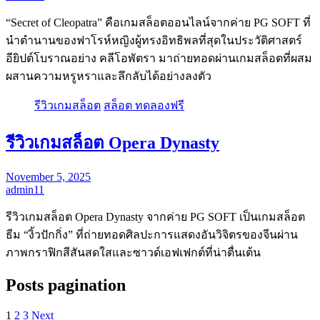
“Secret of Cleopatra” คือเกมสล็อตออนไลน์จากค่าย PG SOFT ที่
นำตำนานของฟาโรห์หญิงผู้ทรงอิทธิพลที่สุดในประวัติศาสตร์
อียิปต์โบราณอย่าง คลีโอพัตรา มาถ่ายทอดผ่านเกมสล็อตที่ผสม
ผสานความหรูหราและลึกลับได้อย่างลงตัว
รีวิวเกมสล็อต
สล็อต ทดลองฟรี
รีวิวเกมสล็อต Opera Dynasty
November 5, 2025
admin11
รีวิวเกมสล็อต Opera Dynasty จากค่าย PG SOFT เป็นเกมสล็อต
ธีม “งิ้วปักกิ่ง” ที่ถ่ายทอดศิลปะการแสดงอันวิจิตรของจีนผ่าน
ภาพกราฟิกสีสันสดใสและซาวด์เอฟเฟกต์ที่น่าตื่นเต้น
Posts pagination
1
2
3
Next