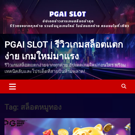
Skip
to
content
PGAI SLOT | รีวิวเกมสล็อตแตก
ง่าย เกมใหม่มาแรง
รีวิวเกมสล็อตแตกง่ายจากทุกค่าย อัปเดตเกมใหม่ก่อนใคร พร้อม
เทคนิคลับและโปรเด็ดที่สายปั่นห้ามพลาด!
Tag:
สล็อตหมูทอง