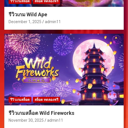
รีวิวเกมสล็อต
สล็อต ทดลองฟรี
รีวิวเกม Wild Ape
December 1, 2025
admin11
รีวิวเกมสล็อต
สล็อต ทดลองฟรี
รีวิวเกมสล็อต Wild Fireworks
November 30, 2025
admin11