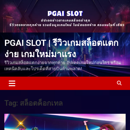
Skip
to
content
PGAI SLOT | รีวิวเกมสล็อตแตก
ง่าย เกมใหม่มาแรง
รีวิวเกมสล็อตแตกง่ายจากทุกค่าย อัปเดตเกมใหม่ก่อนใคร พร้อม
เทคนิคลับและโปรเด็ดที่สายปั่นห้ามพลาด!
Tag:
สล็อตค็อกเทล