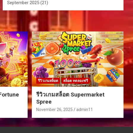
September 2025
(21)
รีวิวเกมสล็อต
สล็อต ทดลองฟรี
Fortune
รีวิวเกมสล็อต Supermarket
Spree
November 26, 2025
admin11