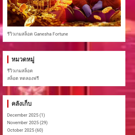
รีวิวเกมสล็อต Ganesha Fortune
หมวดหมู่
รีวิวเกมสล็อต
สล็อต ทดลองฟรี
คลังเก็บ
December 2025
(1)
November 2025
(29)
October 2025
(60)