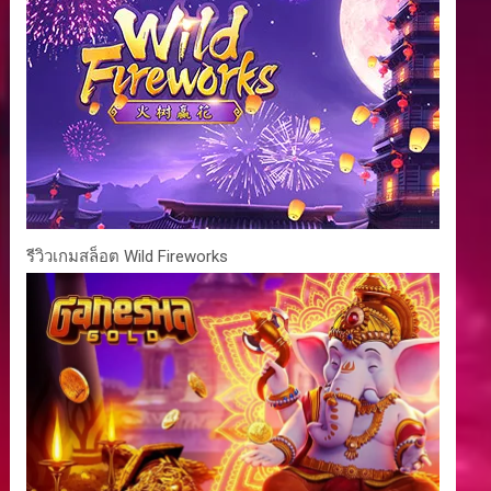
รีวิวเกมสล็อต Wild Fireworks