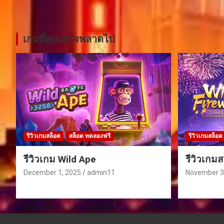
เกมที่คุณอาจพลาดไป
รีวิวเกมสล็อต
สล็อต ทดลองฟรี
รีวิวเกมสล็อต
รีวิวเกม Wild Ape
รีวิวเกม
December 1, 2025
admin11
November 3