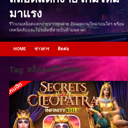
มาแรง
รีวิวเกมสล็อตแตกง่ายจากทุกค่าย อัปเดตเกมใหม่ก่อนใคร พร้อม
เทคนิคลับและโปรเด็ดที่สายปั่นห้ามพลาด!
HOME
ข่าวสาร
ติดต่อ
Tag:
สล็อตคลีโอพัตรา