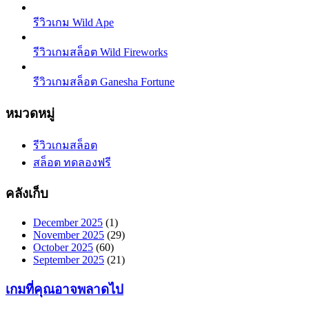
รีวิวเกม Wild Ape
รีวิวเกมสล็อต Wild Fireworks
รีวิวเกมสล็อต Ganesha Fortune
หมวดหมู่
รีวิวเกมสล็อต
สล็อต ทดลองฟรี
คลังเก็บ
December 2025
(1)
November 2025
(29)
October 2025
(60)
September 2025
(21)
เกมที่คุณอาจพลาดไป