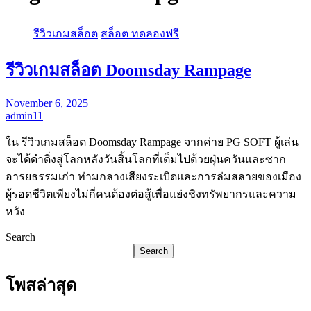
รีวิวเกมสล็อต
สล็อต ทดลองฟรี
รีวิวเกมสล็อต Doomsday Rampage
November 6, 2025
admin11
ใน รีวิวเกมสล็อต Doomsday Rampage จากค่าย PG SOFT ผู้เล่น
จะได้ดำดิ่งสู่โลกหลังวันสิ้นโลกที่เต็มไปด้วยฝุ่นควันและซาก
อารยธรรมเก่า ท่ามกลางเสียงระเบิดและการล่มสลายของเมือง
ผู้รอดชีวิตเพียงไม่กี่คนต้องต่อสู้เพื่อแย่งชิงทรัพยากรและความ
หวัง
Search
Search
โพสล่าสุด