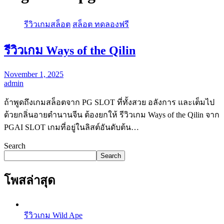
รีวิวเกมสล็อต
สล็อต ทดลองฟรี
รีวิวเกม Ways of the Qilin
November 1, 2025
admin
ถ้าพูดถึงเกมสล็อตจาก PG SLOT ที่ทั้งสวย อลังการ และเต็มไป
ด้วยกลิ่นอายตำนานจีน ต้องยกให้ รีวิวเกม Ways of the Qilin จาก
PGAI SLOT เกมที่อยู่ในลิสต์อันดับต้น…
Search
Search
โพสล่าสุด
รีวิวเกม Wild Ape