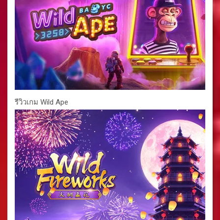
รีวิวเกม Wild Ape