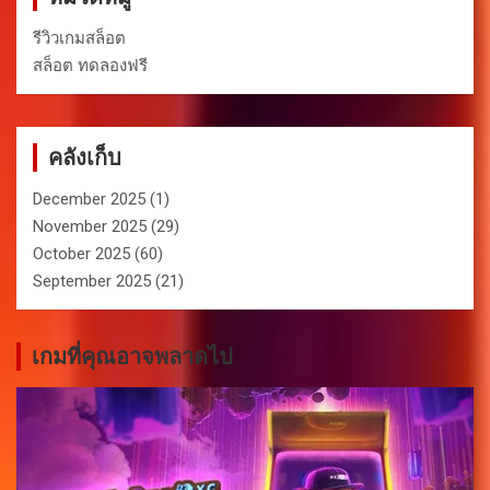
รีวิวเกมสล็อต
สล็อต ทดลองฟรี
คลังเก็บ
December 2025
(1)
November 2025
(29)
October 2025
(60)
September 2025
(21)
เกมที่คุณอาจพลาดไป