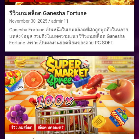
รีวิวเกมสล็อต Ganesha Fortune
November 30, 2025
admin11
Ganesha Fortune เป็นหนึ่งในเกมสล็อตที่มักถูกพูดถึงในหลาย
แหล่งข้อมูล รวมถึงในบทความแนว รีวิวเกมสล็อต Ganesha
Fortune เพราะเป็นผลงานยอดนิยมของค่าย PG SOFT
รีวิวเกมสล็อต
สล็อต ทดลองฟรี