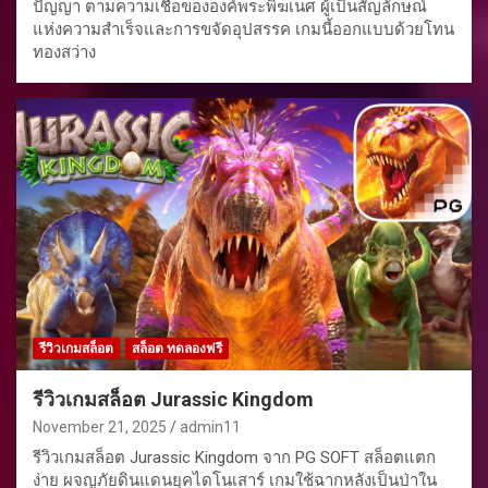
ปัญญา ตามความเชื่อขององค์พระพิฆเนศ ผู้เป็นสัญลักษณ์
แห่งความสำเร็จและการขจัดอุปสรรค เกมนี้ออกแบบด้วยโทน
ทองสว่าง
รีวิวเกมสล็อต
สล็อต ทดลองฟรี
รีวิวเกมสล็อต Jurassic Kingdom
November 21, 2025
admin11
รีวิวเกมสล็อต Jurassic Kingdom จาก PG SOFT สล็อตแตก
ง่าย ผจญภัยดินแดนยุคไดโนเสาร์ เกมใช้ฉากหลังเป็นป่าใน