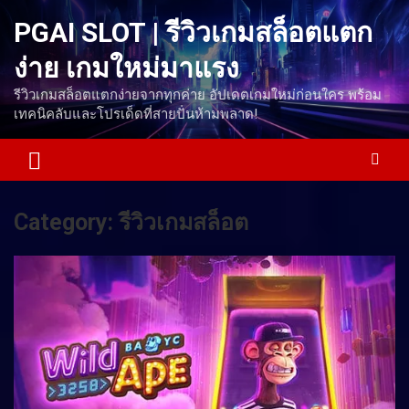
Skip
PGAI SLOT | รีวิวเกมสล็อตแตก
to
content
ง่าย เกมใหม่มาแรง
รีวิวเกมสล็อตแตกง่ายจากทุกค่าย อัปเดตเกมใหม่ก่อนใคร พร้อม
เทคนิคลับและโปรเด็ดที่สายปั่นห้ามพลาด!
Category:
รีวิวเกมสล็อต