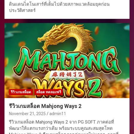
ดินแดนไดโนเสาร์ที่เต็มไปด้วยสภาพแวดล้อมยุคก่อน
ประวัติศาสตร์
รีวิวเกมสล็อต
สล็อต ทดลองฟรี
รีวิวเกมสล็อต Mahjong Ways 2
November 21, 2025
admin11
รีวิวเกมสล็อต Mahjong Ways 2 จาก PG SOFT ภาคต่อที่
พัฒนาให้แตกแรงกว่าเดิม พร้อมระบบคูณสะสมสุดโหด