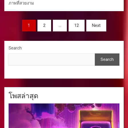
ภาพที่สวยงาม
Posts
1
2
…
12
Next
pagination
Search
Search
โพสล่าสุด